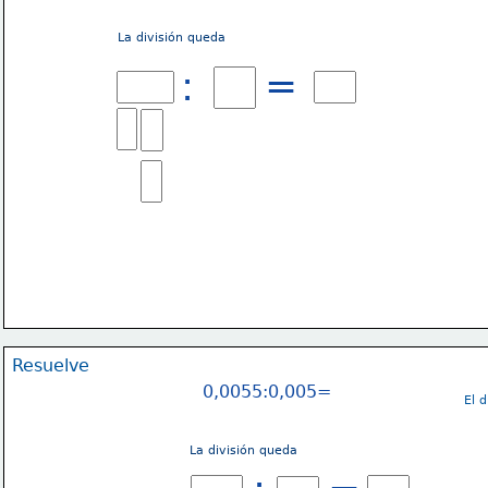
La división queda
=
:
Resuelve
0,0055:0,005=
El 
La división queda