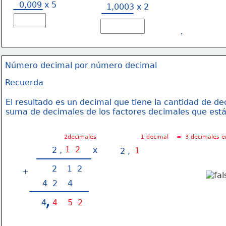
0,009 x 5
1,0003 x 2
Número decimal por número decimal
Recuerda
El resultado es un decimal que tiene la cantidad de dec
suma de decimales de los factores decimales que está
   2decimales                      1 decimal    =  3 decimales 
1  2
2 ,  
x
1
2 ,
 2    1  2
+
4  2    4  
,
4
4    5  2