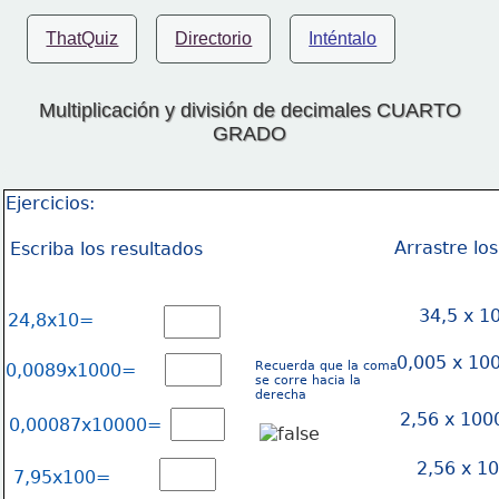
ThatQuiz
Directorio
Inténtalo
Multiplicación y división de decimales CUARTO
GRADO
Ejercicios:
Arrastre lo
Escriba los resultados
34,5 x 1
24,8x10=
0,005 x 10
Recuerda que la coma
0,0089x1000=
se corre hacia la 
derecha
2,56 x 10
0,00087x10000=
2,56 x 1
7,95x100=