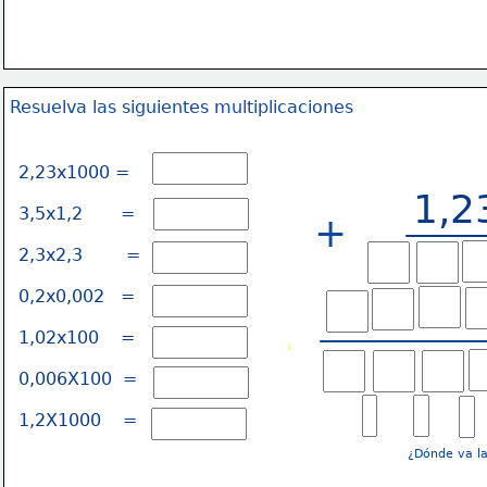
Resuelva las siguientes multiplicaciones
2,23x1000 =
1,2
3,5x1,2       =
+
2,3x2,3        =
0,2x0,002   =
1,02x100    =
0,006X100  =
1,2X1000    =
¿Dónde va l