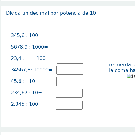
Divida un decimal por potencia de 10
345,6 : 100 =
5678,9 : 1000=
23,4 :        100=
recuerda 
34567,8: 10000=
la coma ha
45,6 :   10 =
234,67 : 10=
2,345 : 100=