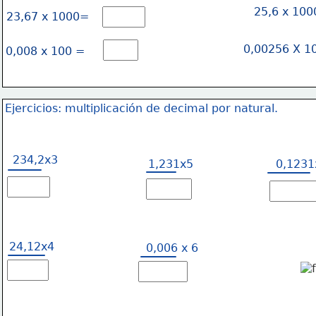
25,6 x 10
23,67 x 1000=
0,00256 X 1
0,008 x 100 =
Ejercicios: multiplicación de decimal por natural.
234,2x3
1,231x5
0,1231
24,12x4
0,006 x 6