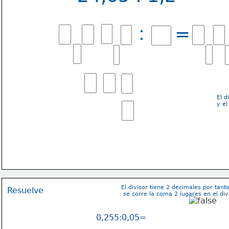
:
=
El d
y el
El divisor tiene 2 decimales por tant
Resuelve
 se corre la coma
 2 lugares en el di
0,255:0,05=