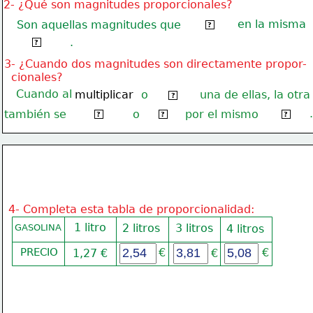
2- ¿Qué son magnitudes proporcionales?
en la misma
Son aquellas magnitudes que
cambian
?
.
proporción
?
3- ¿Cuando dos magnitudes son directamente propor-
  cionales?
Cuando al
multiplicar
o
una de ellas, la otra
dividir
?
.
también se
o
por el mismo
multiplica
divide
número
?
?
?
4- Completa esta tabla de proporcionalidad:
1 litro
2 litros
3 litros
GASOLINA
4 litros
PRECIO
€
€
1,27 €
€