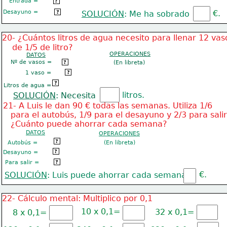
Entrada =
1/2 de 50 €
?
Desayuno =
€.
1/10 de 50 €
SOLUCIÓN
: Me ha sobrado
?
20- ¿Cuántos litros de agua necesito para llenar 12 vas
    de 1/5 de litro?
OPERACIONES
DATOS
Nº de vasos =
12 vasos
(En libreta)
?
1 vaso =
1/5 de litro
?
¿?
?
Litros de agua =
litros.
SOLUCIÓN
: Necesita
21- A Luis le dan 90 € todas las semanas. Utiliza 1/6
   para el autobús, 1/9 para el desayuno y 2/3 para salir
   ¿Cuánto puede ahorrar cada semana?
DATOS
OPERACIONES
1/6 de 90 €
?
Autobús =
(En libreta)
1/9 de 90€
?
Desayuno =
Para salir =
2/3 de 90 €
?
€.
SOLUCIÓN
: Luis puede ahorrar cada semana
22- Cálculo mental: Multiplico por 0,1
10 x 0,1=
32 x 0,1=
8 x 0,1=