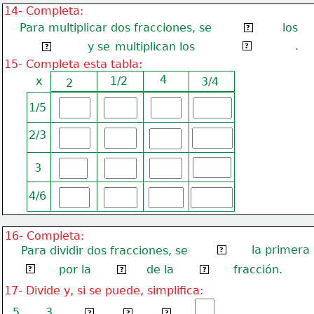
14- Completa:
    Para multiplicar dos fracciones, se
los
multiplican
?
.
y se
multiplican los
denominadores
numeradores
?
?
15- Completa esta tabla:
4
x
1/2
3/4
2
1/5
2/3
3
4/6
16- Completa:
la primera
    Para dividir dos fracciones, se
multiplica
?
fracción
por la
de la
fracción.
inversa
segunda
?
?
?
17- Divide y, si se puede, simplifica:
5
3
5
2
10
?
?
?