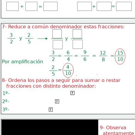
+
+
=
=
7- Reduce a común denominador estas fracciones:
3
2
y
y
2
5
9
3
6
12
15
=
=
=
=
2
4
6
10
8
Por amplificación
4
2
=
10
5
8- Ordena los pasos a seguir para sumar o restar
   fracciones con distinto denominador:
1º-
Se reducen las fracciones a común denominador.
?
2º-
Se suman o restan los numeradores.
?
3º-
Se deja el mismo denominador.
?
9- Observa
  atentamente