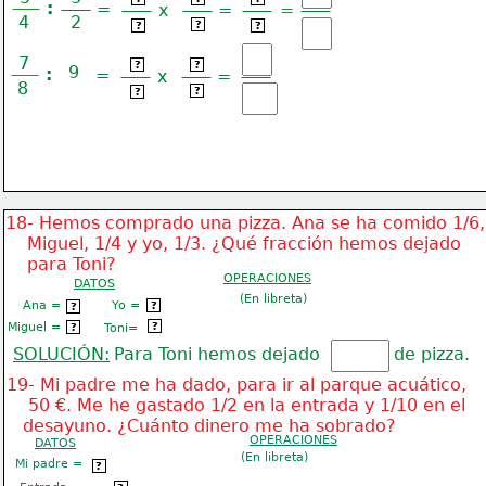
:
=
x
=
=
4
2
3
4
12
?
?
?
7
7
1
?
?
9
:
=
x
=
8
9
8
?
?
18- Hemos comprado una pizza. Ana se ha comido 1/6,
    Miguel, 1/4 y yo, 1/3. ¿Qué fracción hemos dejado
    para Toni?
OPERACIONES
DATOS
(En libreta)
Ana =
Yo =
1/3
?
1/6
?
Miguel =
 ¿? 
?
1/4
Toni=
?
SOLUCIÓN:
Para Toni hemos dejado
de pizza.
19- Mi padre me ha dado, para ir al parque acuático,
    50 €. Me he gastado 1/2 en la entrada y 1/10 en el
   desayuno. ¿Cuánto dinero me ha sobrado?
OPERACIONES
DATOS
(En libreta)
Mi padre =
50 €
?