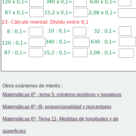
120 x 0,1=
340 x 0,1=
630 x 0,1=
87 x 0,1=
15,2 x 0,1=
2,08 x 0,1=
23- Cálculo mental: Divido entre 0,1
10 : 0,1=
32 : 0,1=
8 : 0,1=
340 : 0,1=
630 : 0,1=
120 : 0,1=
87 : 0,1=
15,2 : 0,1=
2,08 : 0,1=
Otros exámenes de interés :
Matemáticas 6º - tema 5: números positivos y negativos
Matemáticas 6º- t9- proporcionalidad y porcentajes
Matemáticas 6º- Tema 11- Medidas de longitudes y de
superficies