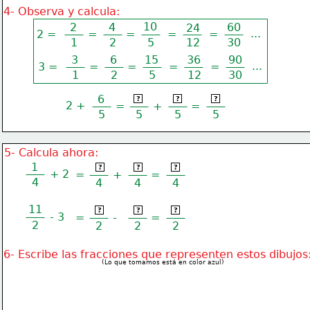
4- Observa y calcula:
10
2
4
60
24
...
2 =
=
=
=
=
1
2
5
12
30
3
6
15
36
90
...
3 =
=
=
=
=
1
2
5
12
30
6
10
6
16
?
?
?
2 +
=
+
=
5
5
5
5
5- Calcula ahora:
1
1
8
9
?
?
?
+ 2
=
+
=
4
4
4
4
11
11
6
5
?
?
?
- 3
=
-
=
2
2
2
2
6- Escribe las fracciones que representen estos dibujos
(Lo que tomamos está en color azul)