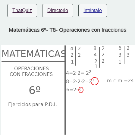
ThatQuiz
Directorio
Inténtalo
Matemáticas 6º- T8- Operaciones con fracciones
6
2
8
2
4
2
MATEMÁTICAS
4
2
2
2
3
3
2
2
1
1
1
    OPERACIONES
2
4=2·2= 2
 CON FRACCIONES
3
m.c.m.=24
8=2·2·2=2
6º
6=2·3
Ejercicios para P.D.I.