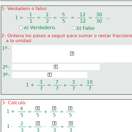
1- Verdadero o falso:
1
2
5
12
30
...
1 =
=
=
=
=
1
2
5
12
30
a) Verdadero.
b) Falso
2- Ordena los pasos a seguir para sumar o restar fraccion
   a la unidad:
1º-
Se expresa la unidad en forma de fracción con el
número que indique el denominador de la fracción
?
con la que vamos a operar.
2º-
Se suman o restan los numeradores.
?
3º-
Se deja el mismo denominador.
?
3
7
3
10
1 +
=
+
=
7
7
7
7
3- Calcula:
4
5
4
9
?
?
?
1 +
=
+
=
5
5
5
5
2
3
2
1
?
?
?
1 -
=
-
=
3
3
3
3