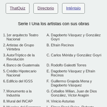
ThatQuiz
Directorio
Inténtalo
Serie I Una los artistas con sus obras
1.
1er arquitecto Teatro
A.
Dagoberto Vásquez y González
Nacional
Goyri
2.
Artistas de Grupo
B.
Efraín Recinos
Vértebra
3.
AutorTríptico de la
C.
Carlos Mérida y González Goyri
Revolución
4.
Banco de Guatemala
D.
Rodolfo Galeotti Torres
5.
Crédito Hipotecario
E.
Dagoberto Vásquez y Efraín
Nacional
Recinos
6.
Edificio del IGSS
F.
Guillermo Grajeda Mena y
Dagoberto Vásquez
7.
Monumento a la
G.
Ceballos Milian, Juan de Dios
Industria
González, Victor Aragón
8.
Mural del INCAP
H.
Vinicio Asturias