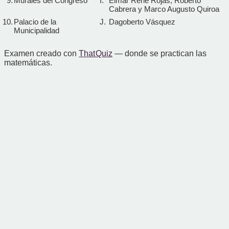
9.
Murales del Congreso
I.
Elmar René Rojas, Roberto
Cabrera y Marco Augusto Quiroa
10.
Palacio de la
J.
Dagoberto Vásquez
Municipalidad
Examen creado con
That Quiz
— donde se practican las
matemáticas.