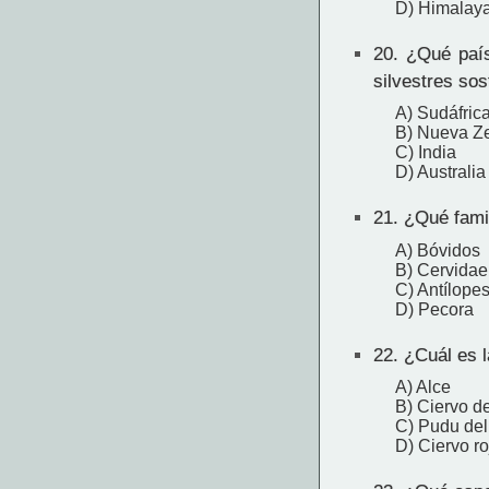
D) Himalaya
20.
¿Qué país 
silvestres sos
A) Sudáfric
B) Nueva Z
C) India
D) Australia
21.
¿Qué famil
A) Bóvidos
B) Cervidae 
C) Antílope
D) Pecora
22.
¿Cuál es l
A) Alce
B) Ciervo d
C) Pudu del
D) Ciervo ro