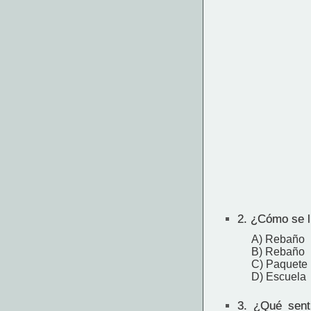
2.
¿Cómo se ll
A) Rebaño
B) Rebaño
C) Paquete
D) Escuela
3.
¿Qué senti