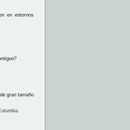
en en entornos
antiguo?
 de gran tamaño
 Columbia