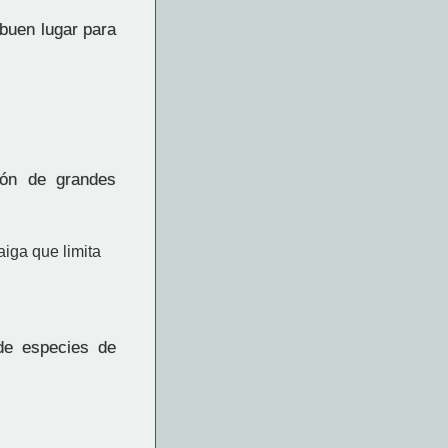
buen lugar para
ión de grandes
iga que limita
de especies de