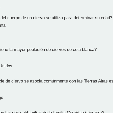
e
del cuerpo de un ciervo se utiliza para determinar su edad?
nta
iene la mayor población de ciervos de cola blanca?
a
 Unidos
e de ciervo se asocia comúnmente con las Tierras Altas 
jo
n las dos subfamilias de la familia Cervidae (ciervos)?