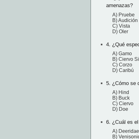
amenazas?
A) Pruebe
B) Audición
C) Vista
D) Oler
4.
¿Qué especi
A) Gamo
B) Ciervo S
C) Corzo
D) Caribú
5.
¿Cómo se d
A) Hind
B) Buck
C) Ciervo
D) Doe
6.
¿Cuál es el 
A) Deeridae
B) Venisoni