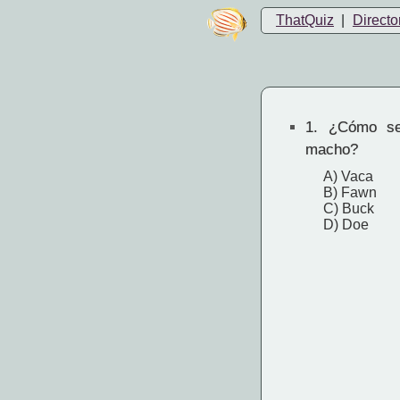
ThatQuiz
|
Directo
1.
¿Cómo se 
macho?
A) Vaca
B) Fawn
C) Buck
D) Doe