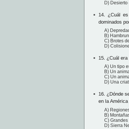
D) Desierto
14.
¿Cuál es l
dominados po
A) Depredac
B) Hambruna
C) Brotes d
D) Colision
15.
¿Cuál era e
A) Un tipo 
B) Un anima
C) Un animal
D) Una criat
16.
¿Dónde se 
en la América
A) Regiones
B) Montaña
C) Grandes 
D) Sierra N