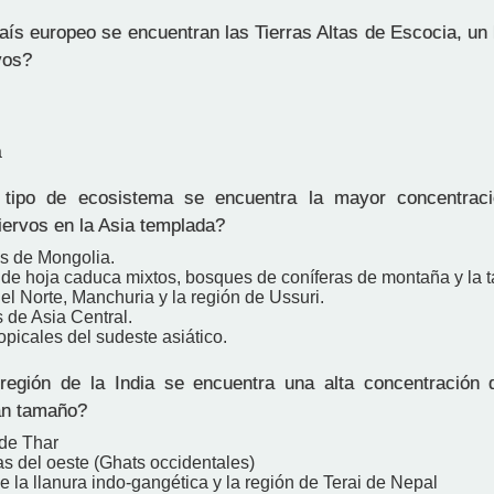
ís europeo se encuentran las Tierras Altas de Escocia, un 
vos?
a
ipo de ecosistema se encuentra la mayor concentrac
iervos en la Asia templada?
es de Mongolia.
de hoja caduca mixtos, bosques de coníferas de montaña y la ta
l Norte, Manchuria y la región de Ussuri.
 de Asia Central.
opicales del sudeste asiático.
egión de la India se encuentra una alta concentración 
an tamaño?
 de Thar
as del oeste (Ghats occidentales)
 la llanura indo-gangética y la región de Terai de Nepal