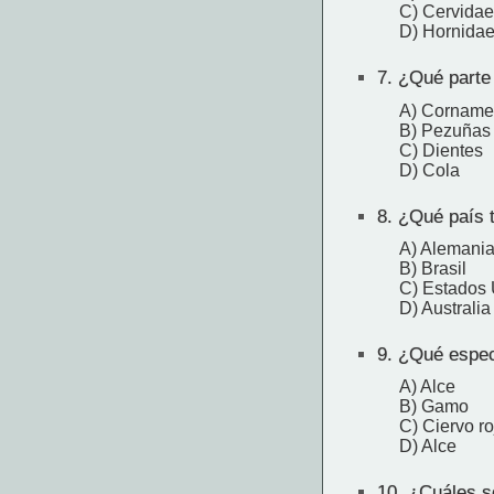
C) Cervidae
D) Hornida
7.
¿Qué parte 
A) Corname
B) Pezuñas
C) Dientes
D) Cola
8.
¿Qué país t
A) Alemani
B) Brasil
C) Estados
D) Australia
9.
¿Qué especi
A) Alce
B) Gamo
C) Ciervo ro
D) Alce
10.
¿Cuáles so