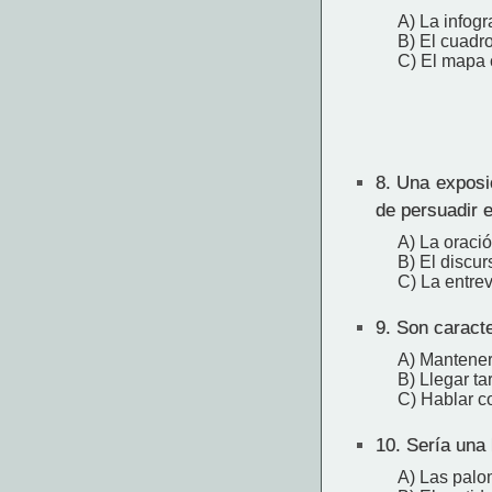
A) La infogr
B) El cuadro
C) El mapa 
8.
Una exposici
de persuadir e
A) La oraci
B) El discur
C) La entrev
9.
Son caracte
A) Mantener 
B) Llegar ta
C) Hablar c
10.
Sería una 
A) Las palo