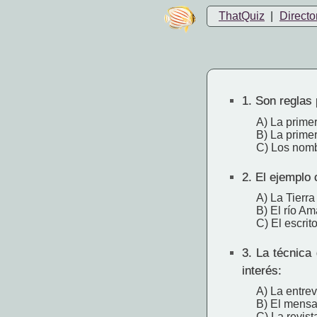
ThatQuiz
|
Directo
1.
Son reglas 
A) La prime
B) La primer
C) Los nomb
2.
El ejemplo 
A) La Tierra
B) El río A
C) El escrit
3.
La técnica 
interés:
A) La entrev
B) El mensa
C) La revist