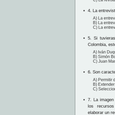
4.
La entrevist
A) La entre
B) La entrev
C) La entrev
5.
Si tuvieras
Colombia, est
A) Iván Du
B) Simón Bo
C) Juan Ma
6.
Son caracte
A) Permitir 
B) Extender 
C) Seleccion
7.
La imagen 
los recurso
elaborar un r