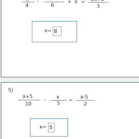
-
+
x
=
6
4
3
x=
5)
x+5
x
x-5
-
=
5
10
2
x=