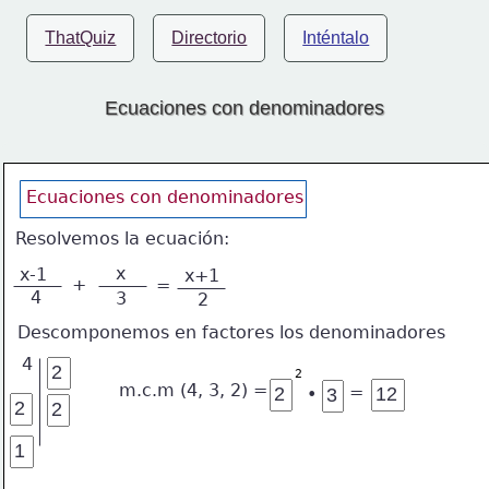
ThatQuiz
Directorio
Inténtalo
Ecuaciones con denominadores
Ecuaciones con denominadores
Resolvemos la ecuación:
x
x-1
x+1
+
=
4
3
2
Descomponemos en factores los denominadores
4
2
m.c.m (4, 3, 2) =
=
•