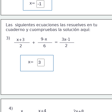
x=
Las  siguientes ecuaciones las resuelves en tu 
cuaderno y cuompruebas la solución aquí:
3)
9-x
3x-1
x+3
=
+
2
2
6
x=
4)
x+4
x
2x+8