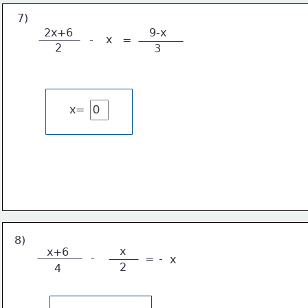
7)
2x+6
9-x
-
x
=
2
3
x=
8)
x
x+6
-
=
-
x
2
4