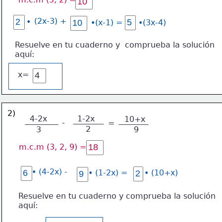
(2x-3) +
•
•(x-1) =
•(3x-4)
Resuelve en tu cuaderno y  comprueba la solución
aquí:
x=
2)
4-2x
1-2x
10+x
-
=
2
3
9
m.c.m (3, 2, 9) =
• (4-2x) -
• (1-2x) =
• (10+x)
Resuelve en tu cuaderno y comprueba la solución
aquí: