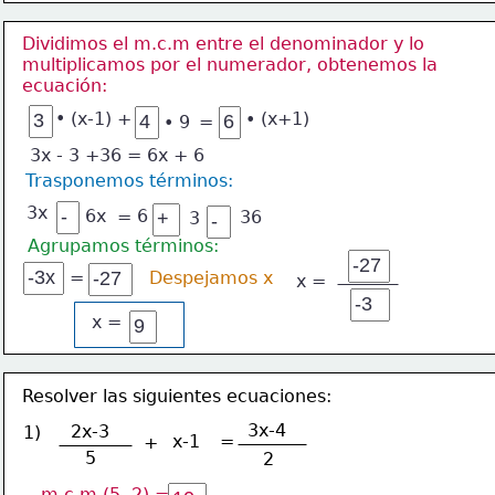
Dividimos el m.c.m entre el denominador y lo 
multiplicamos por el numerador, obtenemos la
ecuación:
•
(x-1) +
• (x+1)
• 9
=
3x - 3 +36 = 6x + 6
Trasponemos términos:
3x
6x
6
=
36
3
Agrupamos términos:
=
Despejamos x
x =
x =
Resolver las siguientes ecuaciones:
3x-4
2x-3
1)
x-1
=
+
5
2
m.c.m (5, 2) =