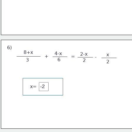
6)
8+x
4-x
2-x
x
+
=
-
6
3
2
2
x=