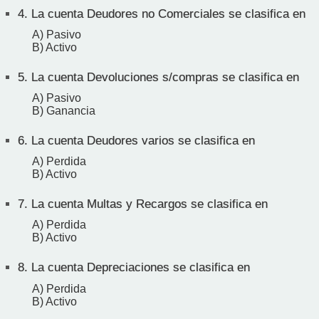
4.
La cuenta Deudores no Comerciales se clasifica en
A) Pasivo
B) Activo
5.
La cuenta Devoluciones s/compras se clasifica en
A) Pasivo
B) Ganancia
6.
La cuenta Deudores varios se clasifica en
A) Perdida
B) Activo
7.
La cuenta Multas y Recargos se clasifica en
A) Perdida
B) Activo
8.
La cuenta Depreciaciones se clasifica en
A) Perdida
B) Activo