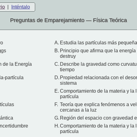
rio
|
Inténtalo
Preguntas de Emparejamiento — Física Teórica
ro
A.
Estudia las partículas más pequeña
ggs
B.
Principio que afirma que la energía 
destruy
 de la Energía
C.
Describe la gravedad como curvatu
tiempo
a-partícula
D.
Propiedad relacionada con el deso
sistema
E.
Comportamiento de la materia y la 
partícula
tículas
F.
Teoría que explica fenómenos a ve
cercanas a la luz
ántica
G.
Región del espacio con gravedad 
Incertidumbre
H.
Comportamiento de la materia y la 
partícula