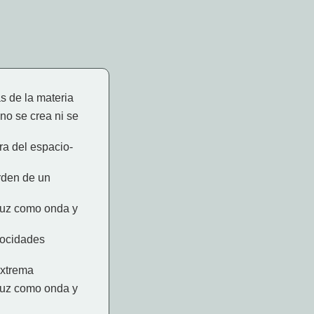
s de la materia
no se crea ni se
ra del espacio-
rden de un
luz como onda y
locidades
extrema
luz como onda y