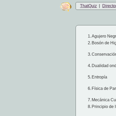
ThatQuiz
|
Directo
1.
Agujero Neg
2.
Bosón de Hi
3.
Conservación
4.
Dualidad ond
5.
Entropía
6.
Física de Par
7.
Mecánica Cu
8.
Principio de 