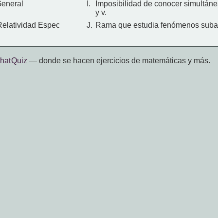
General
I.
Imposibilidad de conocer simultán
y v.
 Relatividad Espec
J.
Rama que estudia fenómenos suba
hat Quiz
— donde se hacen ejercicios de matemáticas y más.