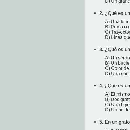
D) Un gráfic
2.
¿Qué es un 
A) Una funci
B) Punto o 
C) Trayector
D) Línea qu
3.
¿Qué es una
A) Un vérti
B) Un bucle 
C) Color de
D) Una cone
4.
¿Qué es un 
A) El mismo
B) Dos graf
C) Una biyec
D) Un bucle
5.
En un grafo