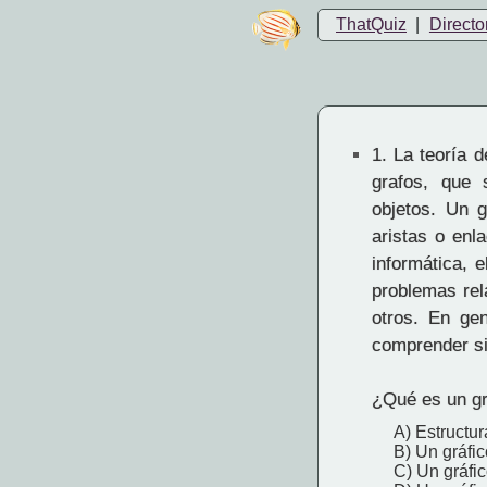
ThatQuiz
|
Directo
1.
La teoría d
grafos, que 
objetos. Un 
aristas o enl
informática, e
problemas rel
otros. En gen
comprender si
¿Qué es un gr
A) Estructur
B) Un gráfic
C) Un gráfi