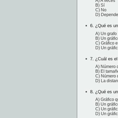
A) A veces
B) Sí
C) No
D) Depende 
6.
¿Qué es un 
A) Un grafo 
B) Un gráfic
C) Gráfico e
D) Un gráfi
7.
¿Cuál es el 
A) Número de
B) El tamaño
C) Número d
D) La distan
8.
¿Qué es un 
A) Gráfico q
B) Un gráfic
C) Un gráfi
D) Un gráfic