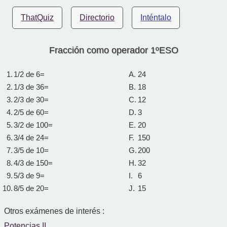
ThatQuiz
Directorio
Inténtalo
Fracción como operador 1ºESO
1.
1/2 de 6=
A.
24
2.
1/3 de 36=
B.
18
3.
2/3 de 30=
C.
12
4.
2/5 de 60=
D.
3
5.
3/2 de 100=
E.
20
6.
3/4 de 24=
F.
150
7.
3/5 de 10=
G.
200
8.
4/3 de 150=
H.
32
9.
5/3 de 9=
I.
6
10.
8/5 de 20=
J.
15
Otros exámenes de interés :
Potencias II