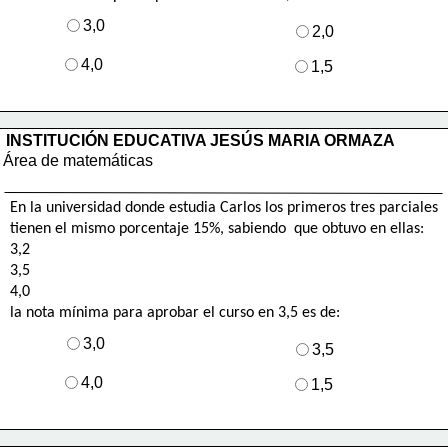
3,0
2,0
4,0
1,5
INSTITUCIÓN EDUCATIVA JESÚS MARIA ORMAZA
Área de matemáticas
En la universidad donde estudia Carlos los primeros tres parciales
tienen el mismo porcentaje 15%, sabiendo  que obtuvo en ellas:
3,2
3,5
4,0
la nota mínima para aprobar el 
curso en 3,5 es de:
3,0
3,5
4,0
1,5