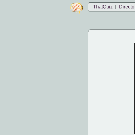
ThatQuiz
|
Directo
E
e
n
d