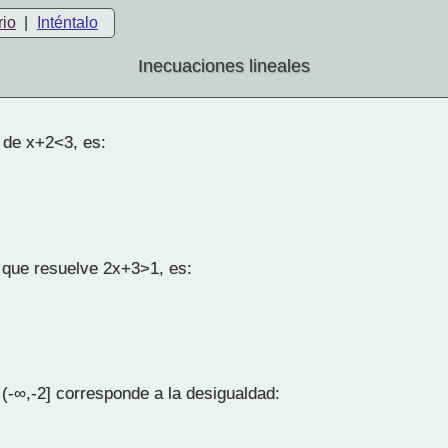
rio
|
Inténtalo
Inecuaciones lineales
 de x+2<3, es:
o que resuelve 2x+3>1, es:
 (-∞,-2] corresponde a la desigualdad: