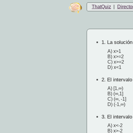
ThatQuiz
|
Directo
1.
La solución
A) x>1
B) x>=2
C) x>=2
D) x<1
2.
El interval
A) [1,∞)
B) (∞,1]
C) (∞, -1]
D) (-1,∞)
3.
El intervalo
A) x<-2
B) x>-2