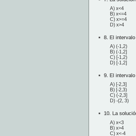
A) x<4
B) x<=4
C) x>=4
D) x>4
8.
El intervalo
A) (-1,2)
B) (-1,2]
C) [-1,2)
D) [-1,2]
9.
El interval
A) [-2,3]
B) [-2,3)
C) (-2,3]
D) -(2, 3)
10.
La solució
A) x<3
B) x>4
C) x<-4