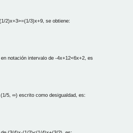
(1/2)x+3>=(1/3)x+9, se obtiene:
 en notación intervalo de -4x+12<6x+2, es
 (1/5, ∞) escrito como desigualdad, es:
de (3/4)x-(1/2)<(1/4)x+(3/2), es: