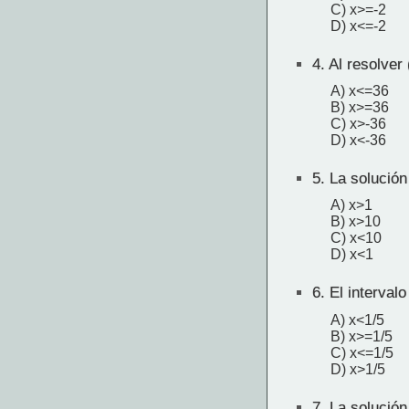
C) x>=-2
D) x<=-2
4.
Al resolver 
A) x<=36
B) x>=36
C) x>-36
D) x<-36
5.
La solución
A) x>1
B) x>10
C) x<10
D) x<1
6.
El intervalo
A) x<1/5
B) x>=1/5
C) x<=1/5
D) x>1/5
7.
La solución 