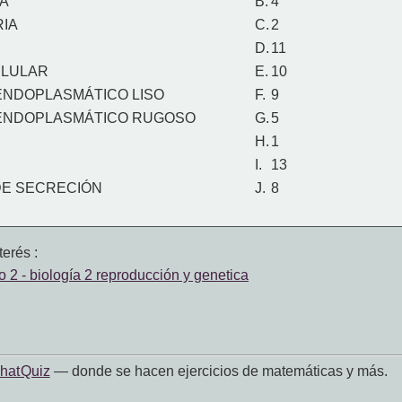
A
B.
4
IA
C.
2
D.
11
ELULAR
E.
10
ENDOPLASMÁTICO LISO
F.
9
ENDOPLASMÁTICO RUGOSO
G.
5
H.
1
I.
13
DE SECRECIÓN
J.
8
erés :
 2 - biología 2 reproducción y genetica
hat Quiz
— donde se hacen ejercicios de matemáticas y más.