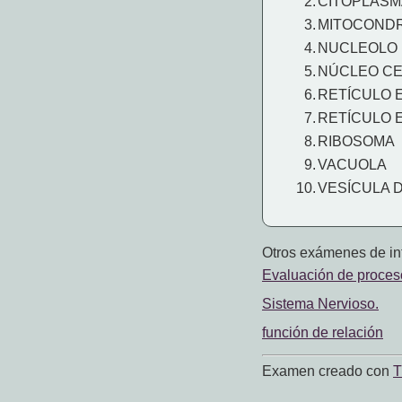
2.
CITOPLASM
3.
MITOCONDR
4.
NUCLEOLO
5.
NÚCLEO C
6.
RETÍCULO 
7.
RETÍCULO 
8.
RIBOSOMA
9.
VACUOLA
10.
VESÍCULA 
Otros exámenes de int
Evaluación de proceso
Sistema Nervioso.
función de relación
Examen creado con
T