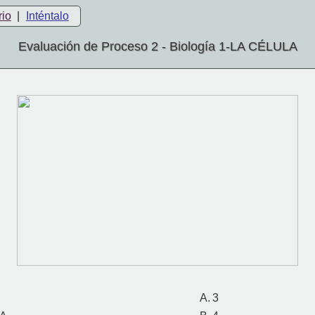
rio
|
Inténtalo
Evaluación de Proceso 2 - Biología 1-LA CÉLULA
A.
3