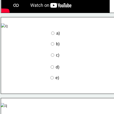
 a)
 b)
 c)
 d)
 e)