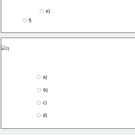
 e)
 f)
 a)
 b)
 c)
 d)