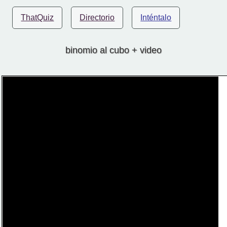
ThatQuiz
Directorio
Inténtalo
binomio al cubo + video