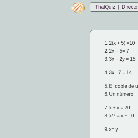
ThatQuiz
|
Directo
1.
2(x + 5) =10
2.
2x + 5= 7
3.
3x + 2y = 15
4.
3x - 7 = 14
5.
El doble de 
6.
Un número
7.
x + y = 20
8.
x/7 = y + 10
9.
x= y