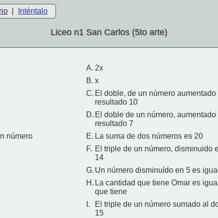
rio
|
Inténtalo
Liceo n1 San Carlos (5to arte)
A.
2x
B.
x
C.
El doble, de un número aumentado
resultado 10
D.
El doble de un número, aumentado
resultado 7
un número
E.
La suma de dos números es 20
F.
El triple de un número, disminuido e
14
G.
Un número disminuído en 5 es igual
H.
La cantidad que tiene Omar es igual
que tiene
I.
El triple de un número sumado al do
15