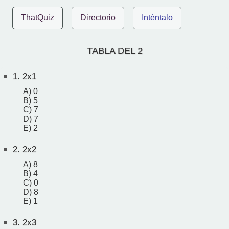
ThatQuiz
Directorio
Inténtalo
TABLA DEL 2
1.
2x1
A) 0
B) 5
C) 7
D) 7
E) 2
2.
2x2
A) 8
B) 4
C) 0
D) 8
E) 1
3.
2x3