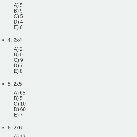
A) 5
B) 9
C) 5
D) 4
E) 6
4.
2x4
A) 2
B) 0
C) 9
D) 7
E) 8
5.
2x5
A) 65
B) 5
C) 10
D) 60
E) 7
6.
2x6
A) 12