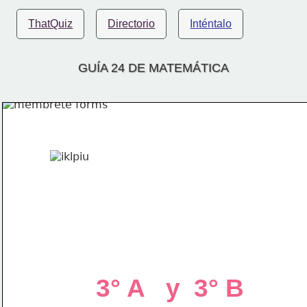
ThatQuiz
Directorio
Inténtalo
GUÍA 24 DE MATEMÁTICA
3° A   y  3° B