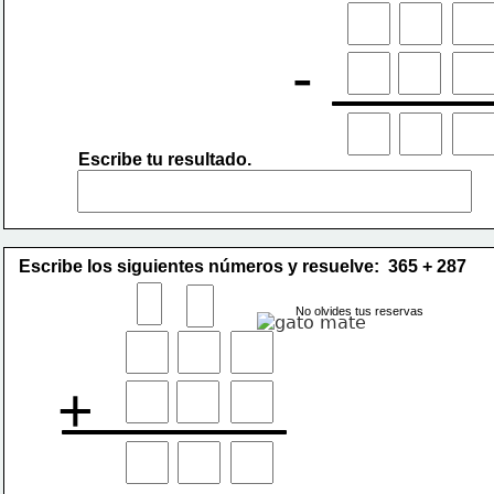
-
Escribe tu resultado.
Escribe los siguientes números y resuelve:  365 + 287
No olvides tus reservas
+