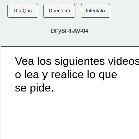
ThatQuiz
Directorio
Inténtalo
DFySI-II-AV-04
Vea los siguientes video
o lea y realice lo que 
se pide.