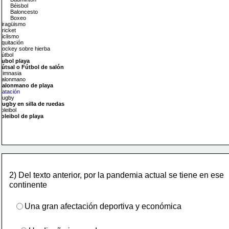
Béisbol
Baloncesto
Boxeo
Piragüismo
Cricket
Ciclismo
Equitación
Hockey sobre hierba
Fútbol
Fubol playa
Fútsal o Fútbol de salón
Gimnasia
Balonmano
Balonmano de playa
Natación
Rugby
Rugby en silla de ruedas
Voleibol
Voleibol de playa
2) Del texto anterior, por la pandemia actual se tiene en ese
continente
Una gran afectación deportiva y económica