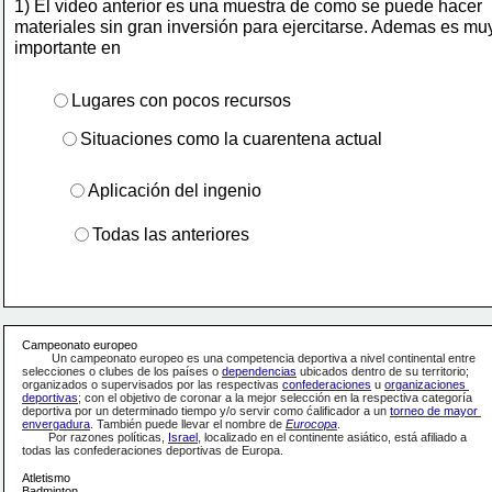
1) El video anterior es una muestra de como se puede hacer
materiales sin gran inversión para ejercitarse. Ademas es mu
importante en
Lugares con pocos recursos
Situaciones como la cuarentena actual
Aplicación del ingenio
Todas las anteriores
Campeonato europeo
         Un campeonato europeo es una competencia deportiva a nivel continental entre 
selecciones o clubes de los países o 
dependencias
 ubicados dentro de su territorio; 
organizados o supervisados por las respectivas 
confederaciones
 u 
organizaciones 
deportivas
; con el objetivo de coronar a la mejor selección en la respectiva categoría 
deportiva por un determinado tiempo y/o servir como ćalificador a un 
torneo de mayor 
envergadura
. También puede llevar el nombre de 
Eurocopa
.
        Por razones políticas, 
Israel
, localizado en el continente asiático, está afiliado a 
todas las 
confederaciones deportivas de Europa.
Atletismo
Badminton