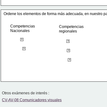
Ordene los elementos de forma más adecuada, en nuestro pa
Competencias 
Competencias 
Nacionales
regionales
Fútbol
?
Béisbol
?
Básquetbol
?
Voleibol
?
Natación
?
Otros exámenes de interés :
CV-AV-08 Comunicadores visuales