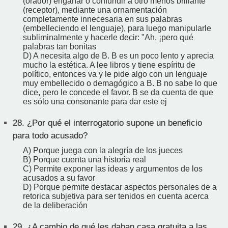
(orador) engañar o confundir a otro menos brillante
(receptor), mediante una ornamentación
completamente innecesaria en sus palabras
(embelleciendo el lenguaje), para luego manipularle
subliminalmente y hacerle decir: "Ah, ¡pero qué
palabras tan bonitas
D) A necesita algo de B. B es un poco lento y aprecia
mucho la estética. A lee libros y tiene espíritu de
político, entonces va y le pide algo con un lenguaje
muy embellecido o demagógico a B. B no sabe lo que
dice, pero le concede el favor. B se da cuenta de que
es sólo una consonante para dar este ej
28.
¿Por qué el interrogatorio supone un beneficio
para todo acusado?
A) Porque juega con la alegría de los jueces
B) Porque cuenta una historia real
C) Permite exponer las ideas y argumentos de los
acusados a su favor
D) Porque permite destacar aspectos personales de a
retorica subjetiva para ser tenidos en cuenta acerca
de la deliberación
29.
¿A cambio de qué les daban casa gratuita a las