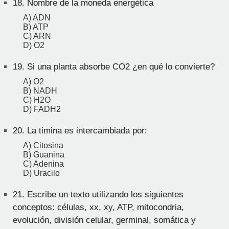
18.
Nombre de la moneda energética
A) ADN
B) ATP
C) ARN
D) O2
19.
Si una planta absorbe CO2 ¿en qué lo convierte?
A) O2
B) NADH
C) H2O
D) FADH2
20.
La timina es intercambiada por:
A) Citosina
B) Guanina
C) Adenina
D) Uracilo
21.
Escribe un texto utilizando los siguientes
conceptos: células, xx, xy, ATP, mitocondria,
evolución, división celular, germinal, somática y