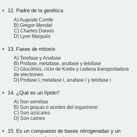
12.
Padre de la genética
A) Auguste Comte
B) Gregor Mendel
C) Charles Darwin
D) Lynn Margulis
13.
Fases de mitosis
A) Telofase y Anafase
B) Profase, metafase, anafase y telofase
C) Glucólisis, ciclo de Krebs y cadena transportadora
de electrones
D) Profase l, metafase l, anafase l y telofase l
14.
¿Qué es un lípido?
A) Son semillas
B) Son grasas o aceites del organismo
C) Son azúcares
D) Son carnes
15.
Es un compuesto de bases nitrogenadas y un