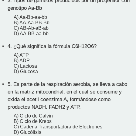
3.
Tipos de gametos producidos por un progenitor con
genotipo Aa-Bb
A) Aa-Bb-aa-bb
B) AA-Aa-BB-Bb
C) AB-Ab-aB-ab
D) AA-BB-aa-bb
4.
¿Qué significa la fórmula C6H12O6?
A) ATP
B) ADP
C) Lactosa
D) Glucosa
5.
Es parte de la respiración aerobia, se lleva a cabo
en la matriz mitocondrial, en el cual se consume y
oxida el acetil coenzima A, formándose como
productos NADH, FADH2 y ATP.
A) Ciclo de Calvin
B) Ciclo de Krebs
C) Cadena Transportadora de Electrones
D) Glucólisis