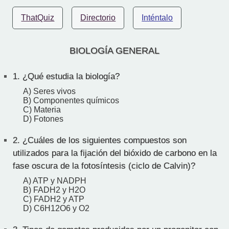
ThatQuiz
Directorio
Inténtalo
BIOLOGÍA GENERAL
1.
¿Qué estudia la biología?
A) Seres vivos
B) Componentes químicos
C) Materia
D) Fotones
2.
¿Cuáles de los siguientes compuestos son
utilizados para la fijación del bióxido de carbono en la
fase oscura de la fotosíntesis (ciclo de Calvin)?
A) ATP y NADPH
B) FADH2 y H2O
C) FADH2 y ATP
D) C6H12O6 y O2