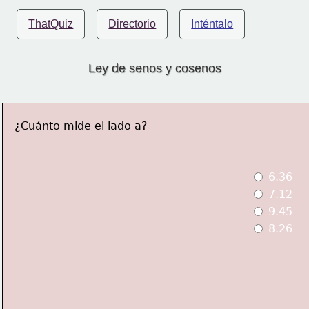
ThatQuiz
Directorio
Inténtalo
Ley de senos y cosenos
¿Cuánto mide el lado a?
 6.36
 7.12
 9.45
 8.26