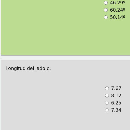
 46.29º
 60.24º
 50.14º
Longitud del lado c:
 7.67
 8.12
 6.25
 7.34