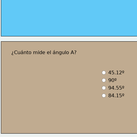
¿Cuánto mide el ángulo A?
 45.12º
 90º
 94.55º 
 84.15º