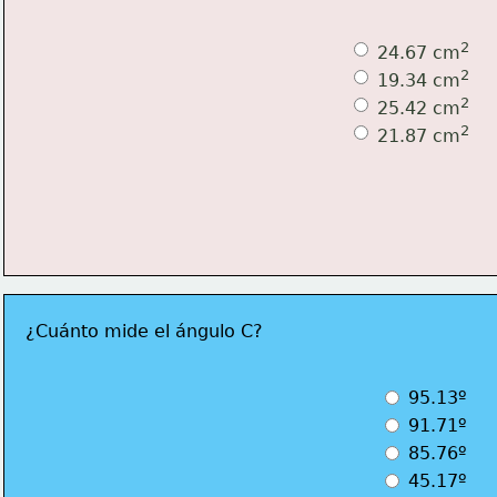
2
 24.67 cm
2
 19.34 cm
2
 25.42 cm
2
 21.87 cm
¿Cuánto mide el ángulo C?
 95.13º
 91.71º 
 85.76º
 45.17º