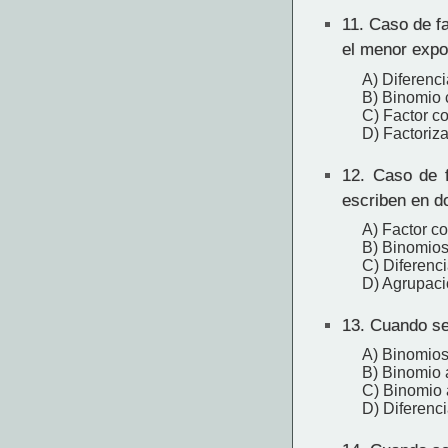
11.
Caso de fac
el menor expo
A) Diferenc
B) Binomio
C) Factor 
D) Factoriz
12.
Caso de fa
escriben en d
A) Factor c
B) Binomio
C) Diferenc
D) Agrupaci
13.
Cuando se 
A) Binomio
B) Binomio 
C) Binomio 
D) Diferenc