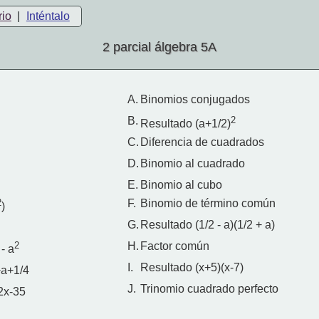
rio
|
Inténtalo
2 parcial álgebra 5A
A.
Binomios conjugados
B.
2
Resultado (a+1/2)
C.
Diferencia de cuadrados
D.
Binomio al cuadrado
E.
Binomio al cubo
2
F.
Binomio de término común
)
G.
Resultado (1/2 - a)(1/2 + a)
2
H.
Factor común
- a
I.
Resultado (x+5)(x-7)
+a+1/4
J.
Trinomio cuadrado perfecto
2x-35