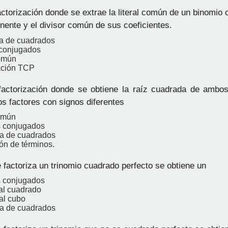
torización donde se extrae la literal común de un binomio 
nente y el divisor común de sus coeficientes.
ia de cuadrados
 conjugados
común
ación TCP
ctorización donde se obtiene la raíz cuadrada de ambos
os factores con signos diferentes
omún
s conjugados
ia de cuadrados
ón de términos.
factoriza un trinomio cuadrado perfecto se obtiene un
s conjugados
al cuadrado
al cubo
ia de cuadrados