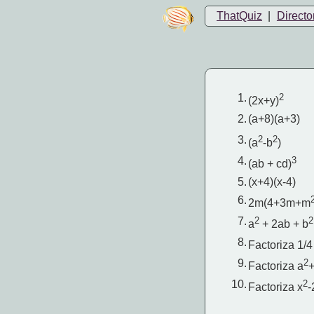
ThatQuiz
|
Directo
1.
2
(2x+y)
2.
(a+8)(a+3)
3.
2
2
(a
-b
)
4.
3
(ab + cd)
5.
(x+4)(x-4)
6.
2m(4+3m+m
7.
2
2
a
+ 2ab + b
8.
Factoriza 1/4 
9.
2
Factoriza a
10.
2
Factoriza x
-