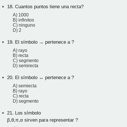
18.
Cuantos puntos tiene una recta?
A) 1000
B) infinitos
C) ninguno
D) 2
19.
El símbolo → pertenece a ?
A) rayo
B) recta
C) segmento
D) semirecta
20.
El símbolo ↔ pertenece a ?
A) semiecta
B) rayo
C) recta
D) segmento
21.
Los símbolo
β,θ,π,α sirven para representar ?