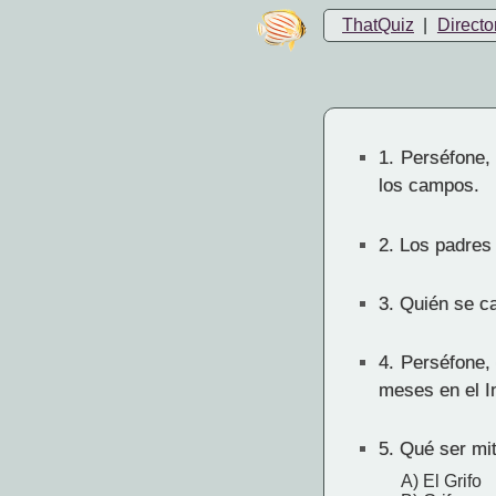
ThatQuiz
|
Directo
1.
Perséfone, t
los campos.
2.
Los padres 
3.
Quién se c
4.
Perséfone, 
meses en el I
5.
Qué ser mit
A) El Grifo