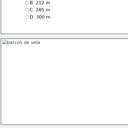
B  212 m
C  285 m
D  300 m