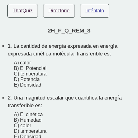
ThatQuiz
Directorio
Inténtalo
2H_F_Q_REM_3
1.
La cantidad de energía expresada en energía
expresada cinética molécular transferible es:
A) calor
B) E. Potencial
C) temperatura
D) Potencia
E) Densidad
2.
Una magnitud escalar que cuantifica la energía
transferible es:
A) E. cinética
B) Humedad
C) calor
D) temperatura
E) Densidad