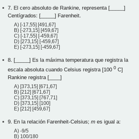
7.
El cero absoluto de Rankine, representa [_____]
Centígrados: [_____] Farenheit.
A) [-17,55] [491,67]
B) [-273,15] [459,67]
C) [-17,55] [-459,67]
D) [273,15] [-459,67]
E) [-273,15] [-459,67]
8.
[_____] Es la máxima temperatura que registra la
0
escala absoluta cuando Celsius registra [100
C]
Rankine registra [____]
A) [373,15] [671,67]
B) [212] [671,67]
C) [373,15] [767,71]
D) [373,15] [100]
E) [212] [459,67]
9.
En la relación Farenheit-Celsius;
m
es igual a:
A) -9/5
B) 100/180