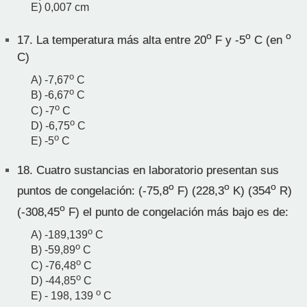
E) 0,007 cm
o
o
o
17.
La temperatura más alta entre 20
F y -5
C (en
C)
o
A) -7,67
C
o
B) -6,67
C
o
C) -7
C
o
D) -6,75
C
o
E) -5
C
18.
Cuatro sustancias en laboratorio presentan sus
o
o
o
puntos de congelación: (-75,8
F) (228,3
K) (354
R)
o
(-308,45
F) el punto de congelación más bajo es de:
o
A) -189,139
C
o
B) -59,89
C
o
C) -76,48
C
o
D) -44,85
C
o
E) - 198, 139
C