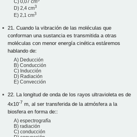
C) 0,07 cm
3
D) 2,4 cm
3
E) 2,1 cm
21.
Cuando la vibración de las moléculas que
conforman una sustancia es transmitida a otras
moléculas con menor energía cinética estáremos
hablando de:
A) Deducción
B) Conducción
C) Inducción
D) Radiación
E) Convección
22.
La longitud de onda de los rayos ultravioleta es de
-7
4x10
m, al ser transferida de la atmósfera a la
biosfera en forma de::
A) espectrografía
B) radiación
C) conducción