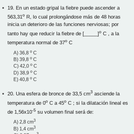
19.
En un estado gripal la fiebre puede ascender a
o
563,31
R, lo cual prolongándose más de 48 horas
inicia un deterioro de las funciones nerviosas; por
o
tanto hay que reducir la fiebre de [_____]
C , a la
o
temperatura normal de 37
C
o
A) 36,8
C
o
B) 39,8
C
o
C) 42,0
C
o
D) 38,9
C
o
E) 40,8
C
3
20.
Una esfera de bronce de 33,5 cm
asciende la
o
o
temperatura de 0
C a 45
C ; si la dilatación lineal es
-5
de 1,56x10
su volumen final será de:
3
A) 2,8 cm
3
B) 1,4 cm
3