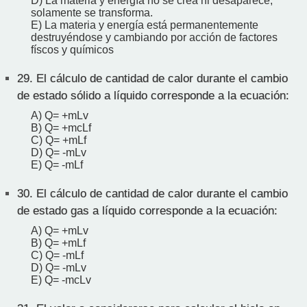
D) La materia y energía no se crea ni desaparece,
solamente se transforma.
E) La materia y energía está permanentemente
destruyéndose y cambiando por acción de factores
físcos y químicos
29.
El cálculo de cantidad de calor durante el cambio
de estado sólido a líquido corresponde a la ecuación:
A) Q= +mLv
B) Q= +mcLf
C) Q= +mLf
D) Q= -mLv
E) Q= -mLf
30.
El cálculo de cantidad de calor durante el cambio
de estado gas a líquido corresponde a la ecuación:
A) Q= +mLv
B) Q= +mLf
C) Q= -mLf
D) Q= -mLv
E) Q= -mcLv