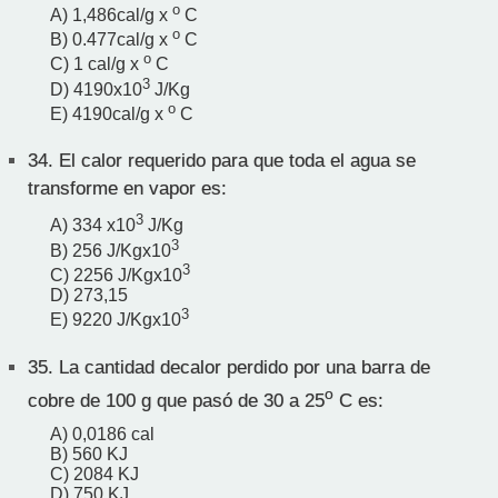
o
A) 1,486cal/g x
C
o
B) 0.477cal/g x
C
o
C) 1 cal/g x
C
3
D) 4190x10
J/Kg
o
E) 4190cal/g x
C
34.
El calor requerido para que toda el agua se
transforme en vapor es:
3
A) 334 x10
J/Kg
3
B) 256 J/Kgx10
3
C) 2256 J/Kgx10
D) 273,15
3
E) 9220 J/Kgx10
35.
La cantidad decalor perdido por una barra de
o
cobre de 100 g que pasó de 30 a 25
C es:
A) 0,0186 cal
B) 560 KJ
C) 2084 KJ
D) 750 KJ