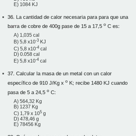
E) 1084 KJ
36.
La cantidad de calor necesaria para para que una
o
barra de cobre de 400g pase de 15 a 17,5
C es:
A) 1,035 cal
-3
B) 5,8 x10
KJ
-4
C) 5,8 x10
cal
D) 0.058 cal
-4
E) 5,8 x10
cal
37.
Calcular la masa de un metal con un calor
o
específico de 910 J/Kg x
K; recibe 1480 KJ cuando
o
pasa de 5 a 24,5
C:
A) 564,32 Kg
B) 1237 Kg
5
C) 1,79 x 10
g
D) 478,46 g
E) 78456 Kg