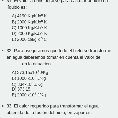
31.
El valor a considerarse para calcular al hielo en
líquido es:
o
A) 4190 Kg/KJx
K
o
B) 2000 Kg/KJx
K
o
C) 1000 Kg/KJx
K
o
D) 2000 Kg/KJx
K
o
E) 2000 cal/g x
C
32.
Para asegurarnos que todo el hielo se transforme
en agua deberemos tomar en cuenta el valor de
______ en la ecuación.
3
A) 373,15x10
J/Kg
3
B) 1000 x10
J/Kg
3
C) 334x10
J/Kg
D) 373,15
3
E) 2000 x10
J/Kg
33.
El calor requerido para transformar el agua
obtenida de la fusión del hielo, en vapor es: