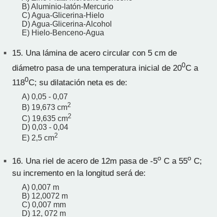
B) Aluminio-latón-Mercurio
C) Agua-Glicerina-Hielo
D) Agua-Glicerina-Alcohol
E) Hielo-Benceno-Agua
15.
Una lámina de acero circular con 5 cm de
0
diámetro pasa de una temperatura inicial de 20
C a
0
118
C; su dilatación neta es de:
A) 0,05 - 0,07
2
B) 19,673 cm
2
C) 19,635 cm
D) 0,03 - 0,04
2
E) 2,5 cm
o
o
16.
Una riel de acero de 12m pasa de -5
C a 55
C;
su incremento en la longitud será de:
A) 0,007 m
B) 12,0072 m
C) 0,007 mm
D) 12, 072 m