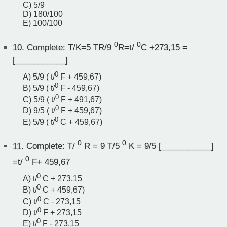
C) 5/9
D) 180/100
E) 100/100
0
0
10.
Complete: T/K=5 TR/9
R=t/
C +273,15 =
[___________]
0
A) 5/9 ( t/
F + 459,67)
0
B) 5/9 ( t/
F - 459,67)
0
C) 5/9 ( t/
F + 491,67)
0
D) 9/5 ( t/
F + 459,67)
0
E) 5/9 ( t/
C + 459,67)
0
0
11.
Complete: T/
R = 9 T/5
K = 9/5 [___________]
0
=t/
F+ 459,67
0
A) t/
C + 273,15
0
B) t/
C + 459,67)
0
C) t/
C - 273,15
0
D) t/
F + 273,15
0
E) t/
F - 273,15