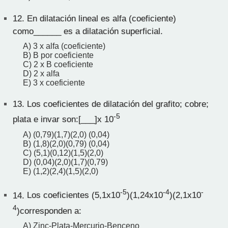
12.
En dilatación lineal es alfa (coeficiente)
como______ es a dilatación superficial.
A) 3 x alfa (coeficiente)
B) B por coeficiente
C) 2 x B coeficiente
D) 2 x alfa
E) 3 x coeficiente
13.
Los coeficientes de dilatación del grafito; cobre;
-5
plata e invar son:[___]x 10
A) (0,79)(1,7)(2,0) (0,04)
B) (1,8)(2,0)(0,79) (0,04)
C) (5,1)(0,12)(1,5)(2,0)
D) (0,04)(2,0)(1,7)(0,79)
E) (1,2)(2,4)(1,5)(2,0)
-5
-4
-
14.
Los coeficientes (5,1x10
)(1,24x10
)(2,1x10
4
)corresponden a:
A) Zinc-Plata-Mercurio-Benceno