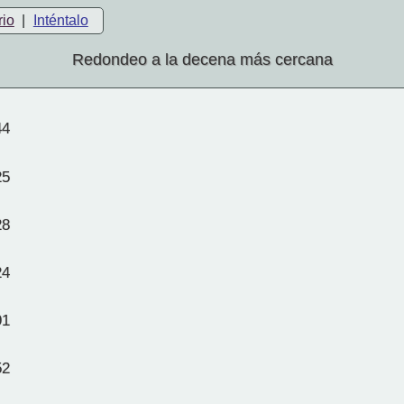
rio
|
Inténtalo
Redondeo a la decena más cercana
44
25
28
24
91
52