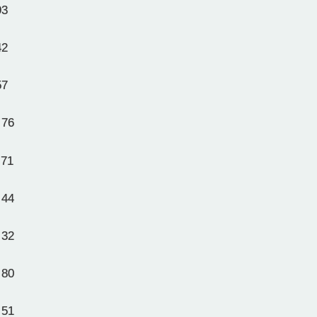
93
42
57
 76
 71
 44
 32
 80
 51