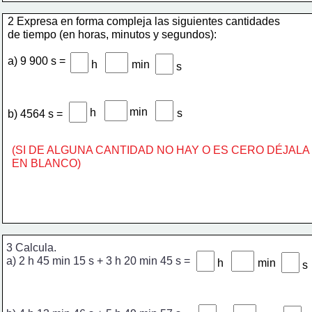
2 Expresa en forma compleja las siguientes cantidades 
de tiempo (en horas, minutos y segundos): 
a) 9 900 s = 
h
min
s
min
h
s
b) 4564 s = 
(SI DE ALGUNA CANTIDAD NO HAY O ES CERO DÉJALA
EN BLANCO)
3 Calcula. 
a) 2 h 45 min 15 s + 3 h 20 min 45 s = 
h
min
s