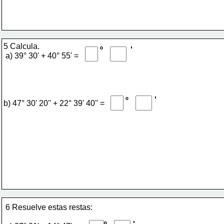
5 Calcula.
º
'
 a) 39° 30' + 40° 55' = 
'
º
b) 47° 30' 20'' + 22° 39' 40'' = 
6 Resuelve estas restas: 