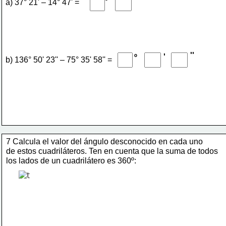
'
º
a) 37° 21' – 14° 47' = 
''
'
º
b) 136° 50' 23'' – 75° 35' 58'' = 
7 Calcula el valor del ángulo desconocido en cada uno 
de estos cuadriláteros. Ten en cuenta que la suma de todos
los lados de un cuadrilátero es 360º: