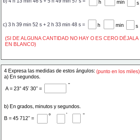
b) 4 h 13 min 46 s + 5 h 49 min 57 s = 
h
min
s
c) 3 h 39 min 52 s + 2 h 33 min 48 s = 
h
min
s
(SI DE ALGUNA CANTIDAD NO HAY O ES CERO DÉJALA
EN BLANCO)
4 Expresa las medidas de estos ángulos: 
​(punto en los miles)
a) En segundos. 
''
 A = 23° 45' 30'' =
b) En grados, minutos y segundos.  
'
º
''
B = 45 712'' = 