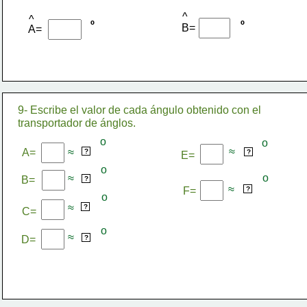
^
^
º
º
B=
A=
9- Escribe el valor de cada ángulo obtenido con el 
transportador de ánglos.
ο
ο
45
≈
A=
≈
79
?
?
E=
ο
ο
≈
65
B=
?
≈
73
F=
?
ο
51
≈
?
C=
ο
≈
87
D=
?