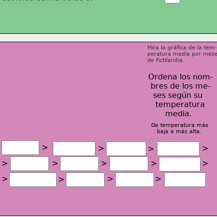
Mira la gráfica de la tem-
peratura media por mes
de Fictilandia.
Ordena los nom-
 bres de los me-
  ses según su 
   tempera
tura 
       media.
De temperatura más 
   baja a más alta.
>
>
>
>
>
>
>
>
>
>
>
>
>