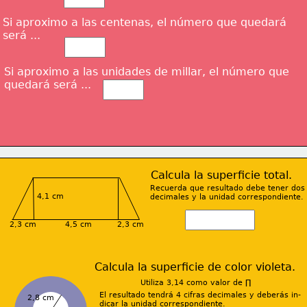
Si aproximo a las centenas, el número que quedará 
será ...
Si aproximo a las unidades de millar, el número
 que 
quedará 
será ...
Calcula la superficie total.
Recuerda que resultado debe tener dos
4,1 cm
decimales y la unidad correspondiente.
2,3 cm
4,5 cm
2,3 cm
Calcula la superficie de color violeta.
Utiliza 3,14 como valor de ∏
El resultado tendrá 4 cifras decimales y deberás in-
2,8 cm
dicar la unidad correspondiente.