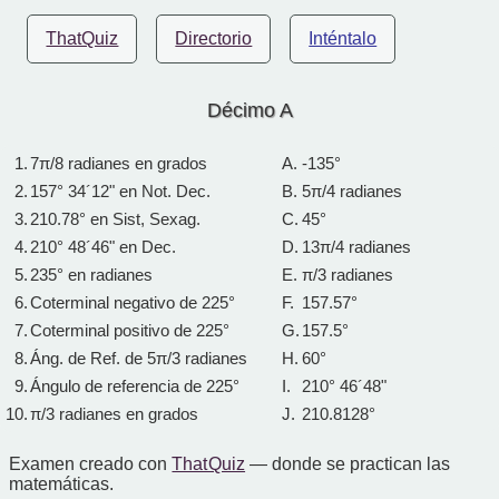
ThatQuiz
Directorio
Inténtalo
Décimo A
1.
7π/8 radianes en grados
A.
-135°
2.
157° 34´12" en Not. Dec.
B.
5π/4 radianes
3.
210.78° en Sist, Sexag.
C.
45°
4.
210° 48´46" en Dec.
D.
13π/4 radianes
5.
235° en radianes
E.
π/3 radianes
6.
Coterminal negativo de 225°
F.
157.57°
7.
Coterminal positivo de 225°
G.
157.5°
8.
Áng. de Ref. de 5π/3 radianes
H.
60°
9.
Ángulo de referencia de 225°
I.
210° 46´48"
10.
π/3 radianes en grados
J.
210.8128°
Examen creado con
That Quiz
— donde se practican las
matemáticas.