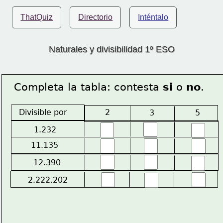
ThatQuiz
Directorio
Inténtalo
Naturales y divisibilidad 1º ESO
Completa la tabla: contesta 
si
 o 
no
.
Divisible por
2
 3
 5
1.232
11.135
12.390
2.222.202