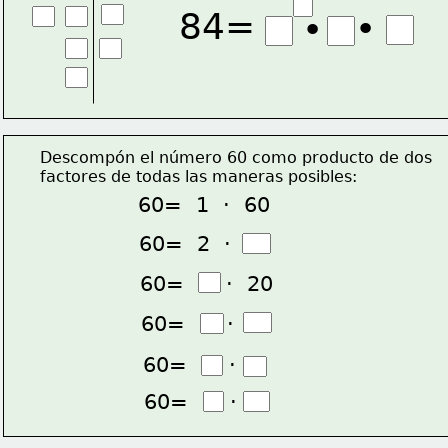
84=
•
•
Descompón el número 60 como producto de dos
factores de todas las maneras posibles:
60=  1  ·  60
60=  2  ·  
60=      ·  20
60=      ·  
60=      ·  
60=      ·  