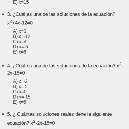
E) x=15
3.
¿Cuál es una de las soluciones de la ecuación?
2
x
+4x-12=0
A) x=0
B) x=-12
C) x=4
D) x=-6
E) x=6
2
4.
¿Cuál es una de las soluciones de la ecuación? x
-
2x-15=0
A) x=-2
B) x=-5
C) x=0
D) x=-15
E) x=5
5.
¿ Cuántas soluciones reales tiene la siguiente
2
ecuación? x
-2x-15=0