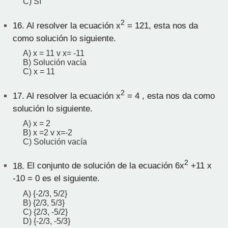
C) Sí
2
16.
Al resolver la ecuación x
= 121, esta nos da
como solución lo siguiente.
A) x = 11 v x= -11
B) Solución vacía
C) x = 11
2
17.
Al resolver la ecuación x
= 4 , esta nos da como
solución lo siguiente.
A) x = 2
B) x =2 v x=-2
C) Solución vacía
2
18.
El conjunto de solución de la ecuación 6x
+11 x
-10 = 0 es el siguiente.
A) {-2/3, 5/2}
B) {2/3, 5/3}
C) {2/3, -5/2}
D) {-2/3, -5/3}