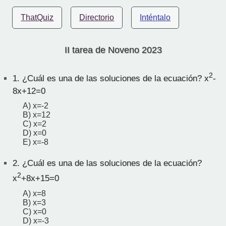
ThatQuiz
Directorio
Inténtalo
II tarea de Noveno 2023
2
1.
¿Cuál es una de las soluciones de la ecuación? x
-
8x+12=0
A) x=-2
B) x=12
C) x=2
D) x=0
E) x=-8
2.
¿Cuál es una de las soluciones de la ecuación?
2
x
+8x+15=0
A) x=8
B) x=3
C) x=0
D) x=-3