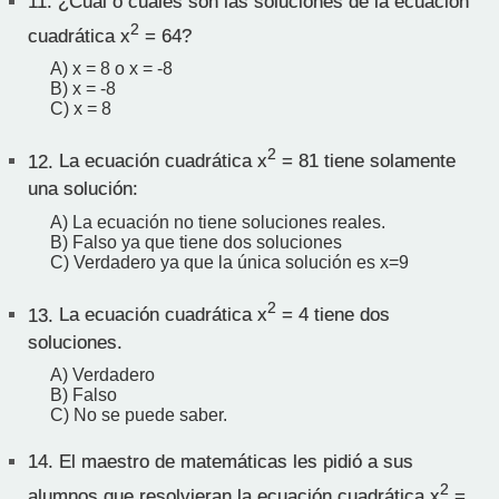
11.
¿Cuál o cuáles son las soluciones de la ecuación
2
cuadrática x
= 64?
A) x = 8 o x = -8
B) x = -8
C) x = 8
2
12.
La ecuación cuadrática x
= 81 tiene solamente
una solución:
A) La ecuación no tiene soluciones reales.
B) Falso ya que tiene dos soluciones
C) Verdadero ya que la única solución es x=9
2
13.
La ecuación cuadrática x
= 4 tiene dos
soluciones.
A) Verdadero
B) Falso
C) No se puede saber.
14.
El maestro de matemáticas les pidió a sus
2
alumnos que resolvieran la ecuación cuadrática x
=