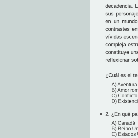
decadencia. L
sus personaje
en un mundo 
contrastes ent
vívidas escen
compleja estr
constituye un
reflexionar so
¿Cuál es el te
A) Aventura
B) Amor rom
C) Conflicto 
D) Existenc
2.
¿En qué paí
A) Canadá
B) Reino U
C) Estados