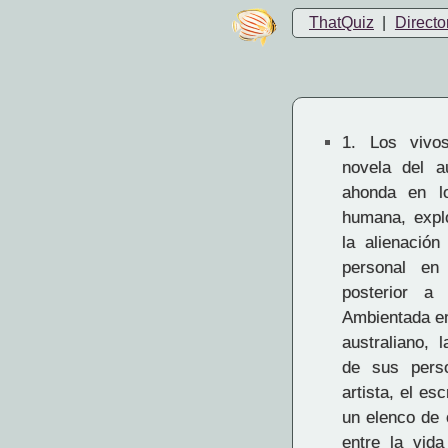
ThatQuiz
|
Directo
1.
Los vivos 
novela del au
ahonda en lo
humana, expl
la alienación
personal en
posterior a
Ambientada en
australiano, 
de sus perso
artista, el esc
un elenco de 
entre la vida