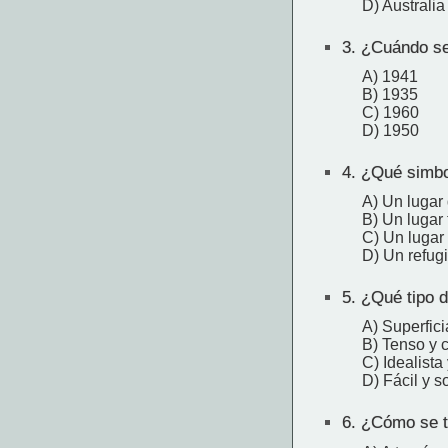
D) Australia
3.
¿Cuándo se 
A) 1941
B) 1935
C) 1960
D) 1950
4.
¿Qué simboli
A) Un lugar
B) Un lugar
C) Un lugar
D) Un refug
5.
¿Qué tipo d
A) Superfici
B) Tenso y 
C) Idealista
D) Fácil y s
6.
¿Cómo se tra