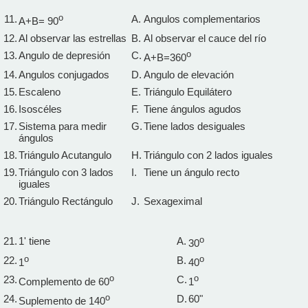
11.
o
A.
Angulos complementarios
A+B= 90
12.
Al observar las estrellas
B.
Al observar el cauce del río
13.
Angulo de depresión
C.
o
A+B=360
14.
Angulos conjugados
D.
Angulo de elevación
15.
Escaleno
E.
Triángulo Equilátero
16.
Isoscéles
F.
Tiene ángulos agudos
17.
Sistema para medir
G.
Tiene lados desiguales
ángulos
18.
Triángulo Acutangulo
H.
Triángulo con 2 lados iguales
19.
Triángulo con 3 lados
I.
Tiene un ángulo recto
iguales
20.
Triángulo Rectángulo
J.
Sexageximal
21.
1' tiene
A.
o
30
22.
o
B.
o
1
40
23.
o
C.
o
Complemento de 60
1
24.
o
D.
60"
Suplemento de 140