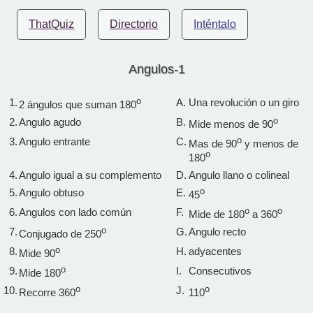
ThatQuiz
Directorio
Inténtalo
Angulos-1
1.
o
A.
Una revolución o un giro
2 ángulos que suman 180
2.
Angulo agudo
B.
o
Mide menos de 90
3.
Angulo entrante
C.
o
Mas de 90
y menos de
o
180
4.
Angulo igual a su complemento
D.
Angulo llano o colineal
5.
Angulo obtuso
E.
o
45
6.
Angulos con lado común
F.
o
o
Mide de 180
a 360
7.
o
G.
Angulo recto
Conjugado de 250
8.
o
H.
adyacentes
Mide 90
9.
o
I.
Consecutivos
Mide 180
10.
o
J.
o
Recorre 360
110