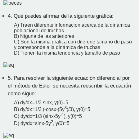
4.
Qué puedes afirmar de la siguiente gráfica:
A) Traen diferente información acerca de la dinámica
poblacional de truchas
B) Niguna de las anteriores
C) Son la misma grafica con diferene tamaño de paso
y corresponde a la dinámica de truchas
D) Tienen la misma tendencia y tamaño de paso
5.
Para resolver la siguiente ecuación diferencial por
el método de Euler se necesita reescribir la ecuación
como sigue:
A) dy/dx=1/3 sin⁡x, y(0)=5
3
B) dy/dx=1/3 (-cos⁡x-(5y
)/3), y(0)=5
2
C) dy/dx=1/3 (sin⁡x-5y
), y(0)=5
2
D) dy/dx=sin⁡x-5y
, y(0)=5