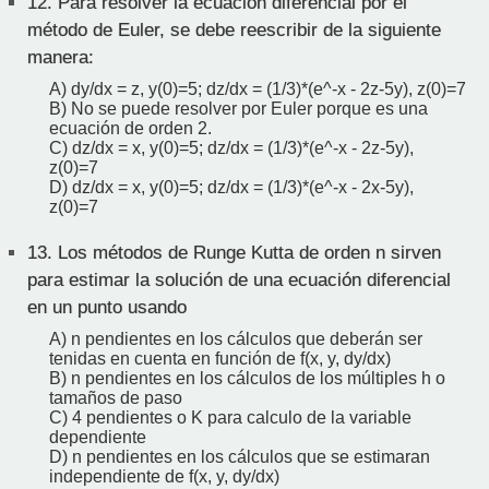
12.
Para resolver la ecuación diferencial por el
método de Euler, se debe reescribir de la siguiente
manera:
A) dy/dx = z, y(0)=5; dz/dx = (1/3)*(e^-x - 2z-5y), z(0)=7
B) No se puede resolver por Euler porque es una
ecuación de orden 2.
C) dz/dx = x, y(0)=5; dz/dx = (1/3)*(e^-x - 2z-5y),
z(0)=7
D) dz/dx = x, y(0)=5; dz/dx = (1/3)*(e^-x - 2x-5y),
z(0)=7
13.
Los métodos de Runge Kutta de orden n sirven
para estimar la solución de una ecuación diferencial
en un punto usando
A) n pendientes en los cálculos que deberán ser
tenidas en cuenta en función de f(x, y, dy/dx)
B) n pendientes en los cálculos de los múltiples h o
tamaños de paso
C) 4 pendientes o K para calculo de la variable
dependiente
D) n pendientes en los cálculos que se estimaran
independiente de f(x, y, dy/dx)