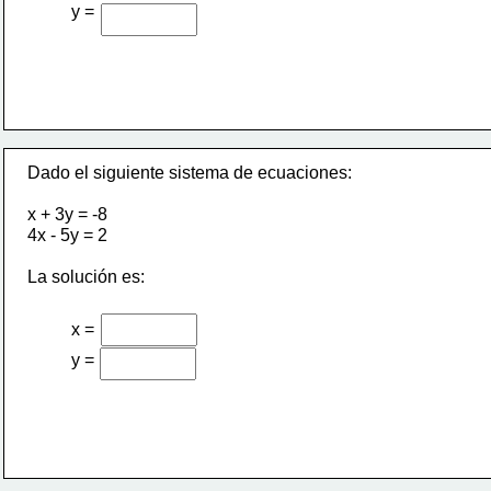
y =
Dado el siguiente sistema de ecuaciones:
x + 3y = -8
4x - 5y = 2
La solución es:
x =
y =