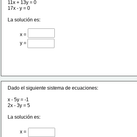
11x + 13y = 0
17x - y = 0
La solución es:
x =
y =
Dado el siguiente sistema de ecuaciones:
x - 5y = -1
2x - 3y = 5
La solución es:
x =