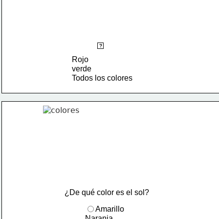
¿Qué color te gusta más?
?
Rojo
verde
Todos los colores
¿De qué color es el sol?
Amarillo
Naranja 