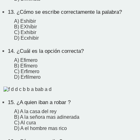
13.
¿Cómo se escribe correctamente la palabra?
A) Eshibir
B) EXhíbir
C) Exhibir
D) Ecxhibir
14.
¿Cuál es la opción correcta?
A) Efimero
B) Efímero
C) Erfimero
D) Erfilmero
15.
¿A quien iban a robar ?
A) A la casa del rey
B) A la señora mas adinerada
C) Al cura
D) A el hombre mas rico