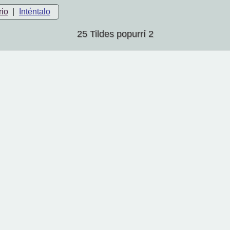
rio
|
Inténtalo
25 Tildes popurrí 2