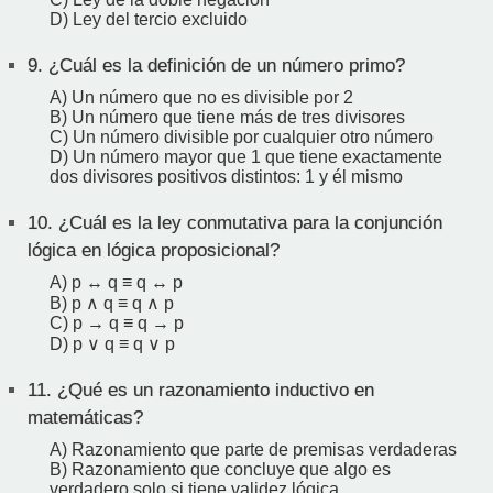
D) Ley del tercio excluido
9.
¿Cuál es la definición de un número primo?
A) Un número que no es divisible por 2
B) Un número que tiene más de tres divisores
C) Un número divisible por cualquier otro número
D) Un número mayor que 1 que tiene exactamente
dos divisores positivos distintos: 1 y él mismo
10.
¿Cuál es la ley conmutativa para la conjunción
lógica en lógica proposicional?
A) p ↔ q ≡ q ↔ p
B) p ∧ q ≡ q ∧ p
C) p → q ≡ q → p
D) p ∨ q ≡ q ∨ p
11.
¿Qué es un razonamiento inductivo en
matemáticas?
A) Razonamiento que parte de premisas verdaderas
B) Razonamiento que concluye que algo es
verdadero solo si tiene validez lógica