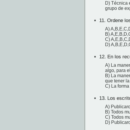
D) Técnica e
grupo de exp
11.
Ordene los
A) A,B,E,C,
B) A,E,B,D,
C) A,E,B,C,
D) A,B,E,D,
12.
En los recu
A) La maner
algo, para e
B) La maner
que tener la
C) La forma 
13.
Los escrit
A) Publicaro
B) Todos mu
C) Todos mu
D) Publicar