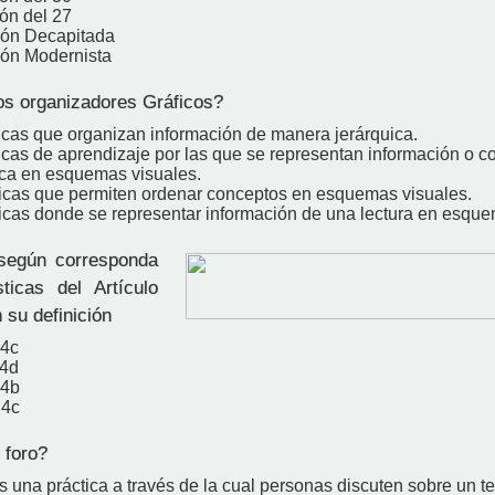
ón del 27
ión Decapitada
ón Modernista
s organizadores Gráficos?
icas que organizan información de manera jerárquica.
icas de aprendizaje por las que se representan información o c
ca en esquemas visuales.
icas que permiten ordenar conceptos en esquemas visuales.
icas donde se representar información de una lectura en esque
según corresponda
sticas del Artículo
 su definición
;4c
;4d
;4b
;4c
 foro?
s una práctica a través de la cual personas discuten sobre un t