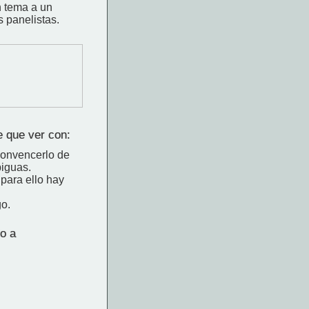
n tema a un
s panelistas.
e que ver con:
convencerlo de
biguas.
para ello hay
go.
do a