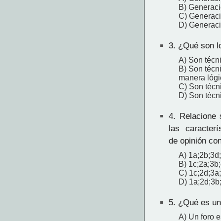
B) Generaci
C) Generac
D) Generaci
3.
¿Qué son lo
A) Son técn
B) Son técn
manera lógi
C) Son técn
D) Son técn
4.
Relacione 
las caracterí
de opinión con
A) 1a;2b;3d
B) 1c;2a;3b
C) 1c;2d;3a
D) 1a;2d;3b
5.
¿Qué es un
A) Un foro e