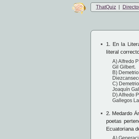
ThatQuiz
|
Directo
1.
En la Liter
literal correc
A) Alfredo 
Gil Gilbert.
B) Demetrio 
Diezcansec
C) Demetrio
Joaquín Gal
D) Alfredo 
Gallegos La
2.
Medardo Áng
poetas perte
Ecuatoriana de
A) Generaci