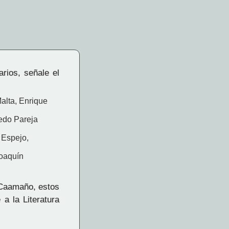
arios, señale el
alta, Enrique
redo Pareja
 Espejo,
Joaquín
 Caamaño, estos
a la Literatura