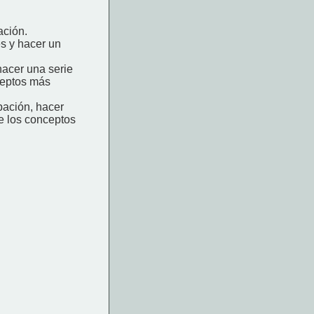
ación.
es y hacer un
 hacer una serie
ceptos más
ipación, hacer
e los conceptos