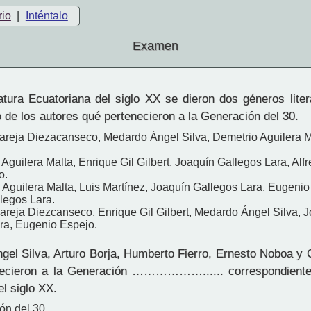
rio
|
Inténtalo
Examen
atura Ecuatoriana del siglo XX se dieron dos géneros liter
to de los autores qué pertenecieron a la Generación del 30.
Pareja Diezacanseco, Medardo Ángel Silva, Demetrio Aguilera M
Aguilera Malta, Enrique Gil Gilbert, Joaquín Gallegos Lara, Alf
o.
 Aguilera Malta, Luis Martínez, Joaquín Gallegos Lara, Eugenio
legos Lara.
Pareja Diezcanseco, Enrique Gil Gilbert, Medardo Ángel Silva, 
ra, Eugenio Espejo.
el Silva, Arturo Borja, Humberto Fierro, Ernesto Noboa y
necieron a la Generación ………………...... correspondiente 
l siglo XX.
ón del 30