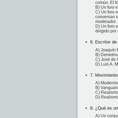
común. El fo
B) Un foro 
C) Un foro e
conversan so
moderador.
D) Un foro 
dirigido por 
6.
Escritor de 
A) Joaquín 
B) Demetrio
C) José de 
D) Luis A. M
7.
Movimiento 
A) Moderni
B) Vanguar
C) Realism
D) Realism
8.
¿Qué es un
A) Un conju