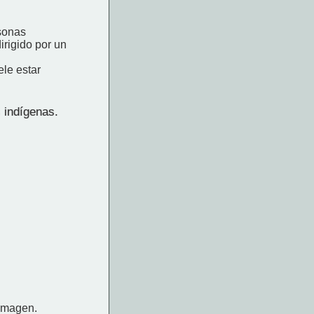
rsonas
irigido por un
ele estar
s indígenas.
 imagen.