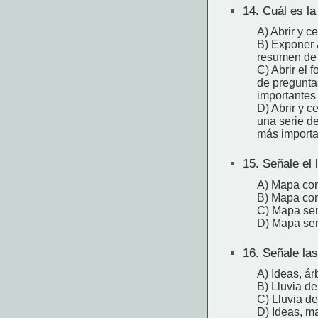
14.
Cuál es la
A) Abrir y c
B) Exponer a
resumen de 
C) Abrir el 
de pregunta
importantes 
D) Abrir y ce
una serie d
más importan
15.
Señale el 
A) Mapa con
B) Mapa con
C) Mapa sem
D) Mapa sem
16.
Señale las 
A) Ideas, ár
B) Lluvia de
C) Lluvia de
D) Ideas, m