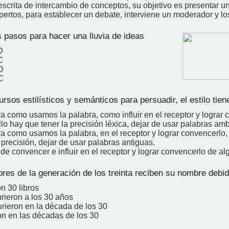
scrita de intercambio de conceptos, su objetivo es presentar u
ertos, para establecer un debate, interviene un moderador y lo
 pasos para hacer una lluvia de ideas
D
C
D
C
rsos estilísticos y semánticos para persuadir, el estilo tien
a como usamos la palabra, como influir en el receptor y lograr 
llo hay que tener la precisión léxica, dejar de usar palabras am
a como usamos la palabra, en el receptor y lograr convencerlo, 
 precisión, dejar de usar palabras antiguas.
de convencer e influir en el receptor y lograr convencerlo de al
ores de la generación de los treinta reciben su nombre debi
n 30 libros
rieron a los 30 años
rieron en la década de los 30
on en las décadas de los 30