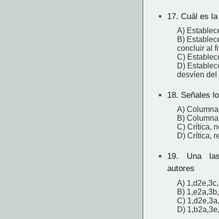
17.
Cuál es la
A) Establece
B) Establece
concluir al f
C) Establece
D) Establec
desvíen del 
18.
Señales los
A) Columna, 
B) Columna, 
C) Crítica, 
D) Crítica, r
19.
Una las
autores
A) 1,d2e,3c
B) 1,e2a,3b
C) 1,d2e,3a
D) 1,b2a,3e