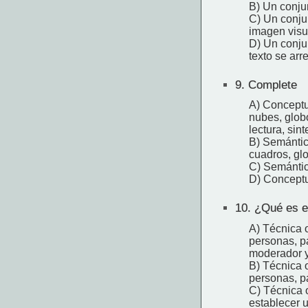
B) Un conjun
C) Un conju
imagen visu
D) Un conjun
texto se arr
9.
Complete
A) Conceptu
nubes, globo
lectura, sinte
B) Semántico
cuadros, glob
C) Semántico
D) Conceptua
10.
¿Qué es el
A) Técnica o
personas, pa
moderador y
B) Técnica o
personas, pa
C) Técnica o
establecer u