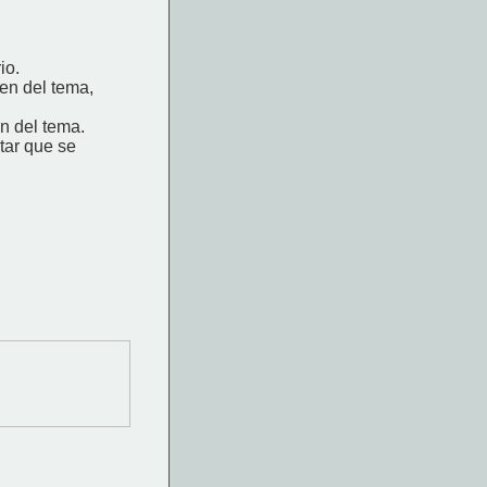
io.
íen del tema,
en del tema.
tar que se