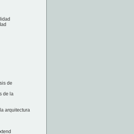
lidad
dad
sis de
s de la
la arquitectura
extend