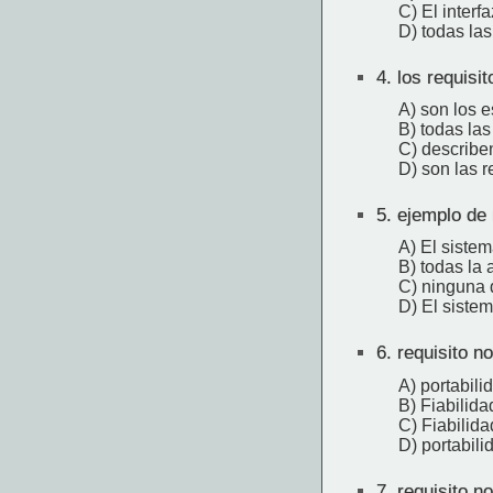
C) El inter
D) todas las
4.
los requisit
A) son los 
B) todas las
C) describen
D) son las r
5.
ejemplo de r
A) El siste
B) todas la 
C) ninguna d
D) El siste
6.
requisito no
A) portabili
B) Fiabilida
C) Fiabilida
D) portabili
7.
requisito no