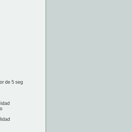
or de 5 seg
lidad
to
lidad