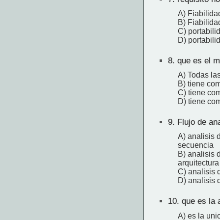
A) Fiabilida
B) Fiabilida
C) portabili
D) portabili
8.
que es el m
A) Todas las
B) tiene com
C) tiene co
D) tiene com
9.
Flujo de ana
A) analisis 
secuencia
B) analisis 
arquitectura
C) analisis 
D) analisis 
10.
que es la a
A) es la uni