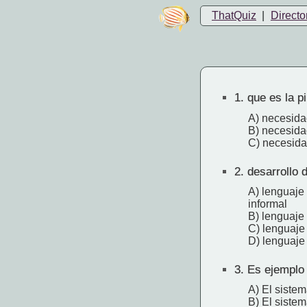
ThatQuiz
|
Directo
1.
que es la pi
A) necesidad
B) necesida
C) necesidad
2.
desarrollo d
A) lenguaje 
informal
B) lenguaje 
C) lenguaje 
D) lenguaje 
3.
Es ejemplo d
A) El siste
B) El siste