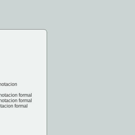
 notacion
 notacion formal
 notacion formal
otacion formal