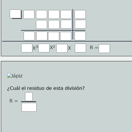
3
2
R =
X
X
X
¿Cuál el residuo de esta división?
R =