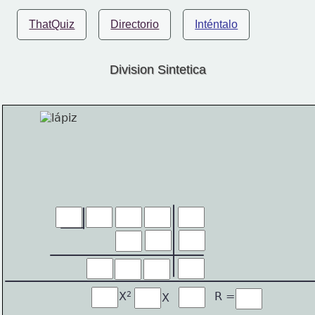
ThatQuiz
Directorio
Inténtalo
Division Sintetica
2
R =
X
X