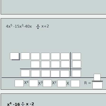
5 
3
x+2
4x
-15x
-40x 
4
3
X
2
R =
X
X
X
4
x -2
x
 -16