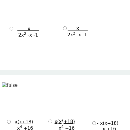
      x      
- 
       x      
2
2
    2x
 -x -1  
       2x
 -x -1     
3
x(x
+18)
- 
x(x+18)
- 
x(x+18)
4
4
        x
 +16
        x
 +16
        x +16