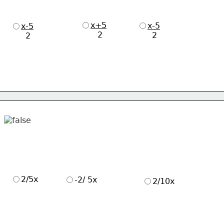
x+5
x-5
x-5
       2  
      2
      2
2/5x
-2/ 5x
2/10x