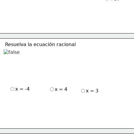
Resuelva la ecuación racional
x = -4
x = 4
x = 3