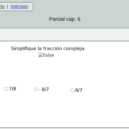
rio
|
Inténtalo
Parcial cap. 6
Simplifique la fracción compleja.
7/8
- 8/7
8/7