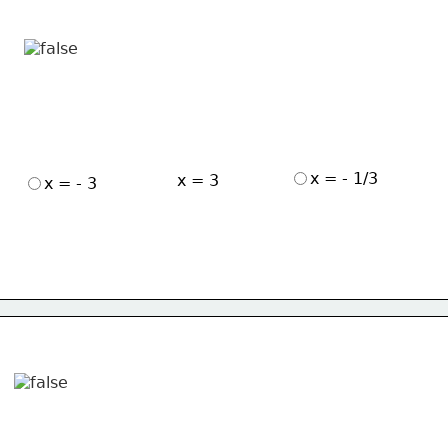
x = - 1/3
x = 3
x = - 3