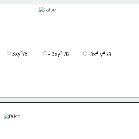
4
4
4
4
3xy
/8
- 3xy
 /8
-3x
 y
 /8 