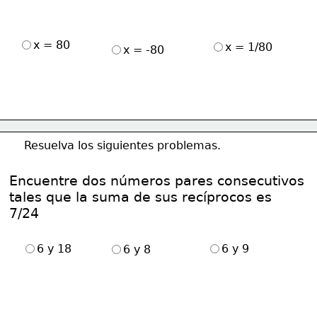
x = 80
x = 1/80
x = -80
Resuelva los siguientes problemas.
Encuentre dos números pares consecutivos
tales que la suma de sus recíprocos es
7/24
6 y 18
6 y 9
6 y 8