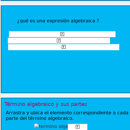
¿qué es una expresión algebraica ?
Una expresión algebraica es una combinación de letras 
?
y números ligadas por los signos de las operaciones: 
?
adición, sustracción, multiplicación, división y potenciación
?
Término algebraico y sus partes
Arrastra y ubica el elemento correspondiente a cada 
parte del término algebraico.
Variable
?