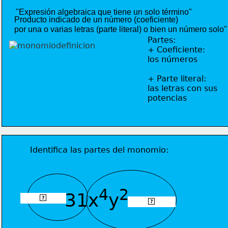
"Expresión algebraica que tiene un solo término" 
Producto indicado de un número (coeficiente) 
por una o varias letras (parte literal) o bien un número solo"
Partes:
+ Coeficiente: 
los números
+ Parte literal:
las letras con sus
potencias
Identifica las partes del monomio:
4
2
31x
y
coeficiente
?
Parte literal
?