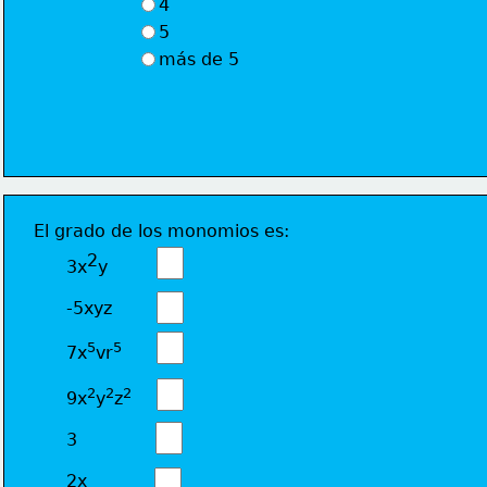
4
5
más de 5
El grado de los monomios es:
2
3x
y
-5xyz
5
5
7x
vr
2
2
2
9x
y
z
3
2x