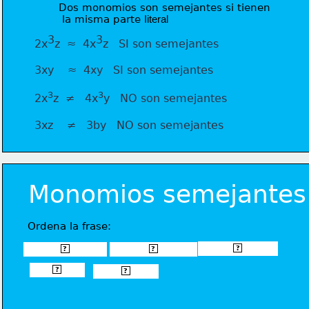
Dos monomios son semejantes si tienen
 la misma parte l
iteral
3
3
  2x
z  ≈  4x
z   SI son semejantes
  3xy    ≈  4xy   SI son semejantes
3
3
  2x
z  ≠   4x
y   NO son semejantes  
  3xz    ≠   3b
y   NO son semejantes
Monomios semejantes
Ordena la frase:
cuando tienen
Dos monomios
son semejantes
?
?
?
la misma 
parte literal
?
?