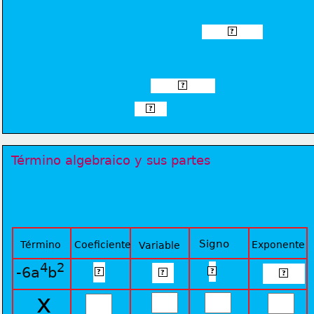
Exponente
?
Coeficiente
?
Signo
?
Término algebraico y sus partes
Signo
Término
Coeficiente
Exponente
Variable
4
2
-
6
ab
-6a
b
4 y 2
?
?
?
?
x