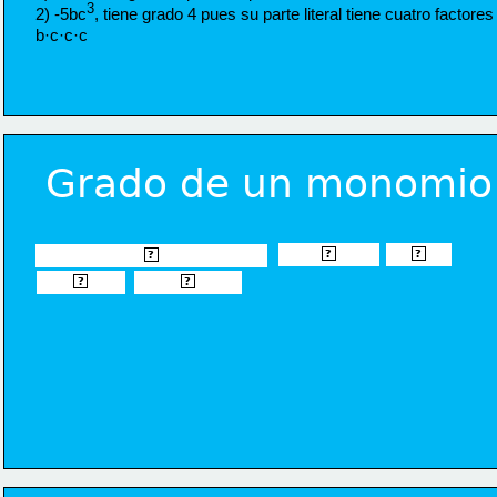
3
2) -5bc
, tiene grado 4 pues su parte literal tiene cuatro factores 
b·c·c·c
Grado de un monomio
al número de 
factores 
Se llama grado de un monomio 
?
?
?
que forman 
su parte literal.
?
?