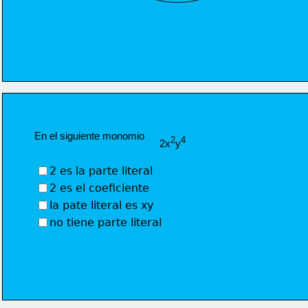
En el siguiente monomio  
2
4
2x
y
2 es la parte literal
2 es el coeficiente
la pate literal es xy
no tiene parte literal 