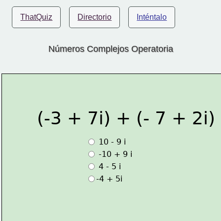
ThatQuiz
Directorio
Inténtalo
Números Complejos Operatoria
(-3 + 7i) + (- 7 + 2i)
 10 - 9 i
 -10 + 9 i
 4 - 5 i
-4 + 5i