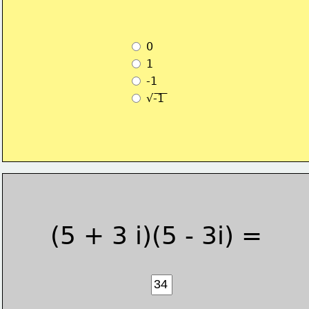
 0
 1
 -1
 √-1 
(5 + 3 i)(5 - 3i) =