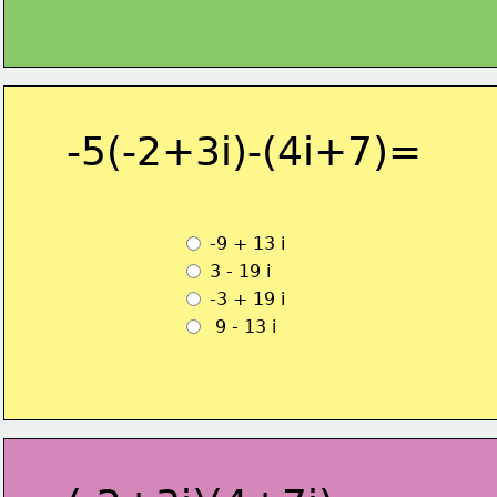
-5(-2+3i)-(4i+7)=
 -9 + 13 i
 3 - 19 i 
 -3 + 19 i
  9 - 13 i