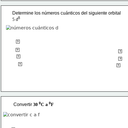
Determine los números cuánticos del siguiente orbital
8
5 d
5
?
2
?
NO
?
0
?
NO
?
-1/2
?
SI
?
0
0
Convertir 
30 
C a 
F