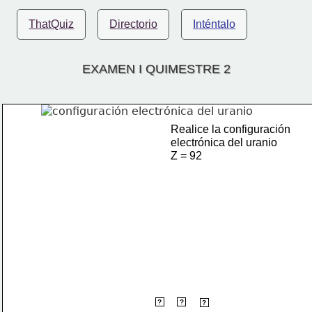
ThatQuiz
Directorio
Inténtalo
EXAMEN I QUIMESTRE 2
Realice la configuración 
electrónica del uranio 
Z = 92
2
3
1
?
?
7s
5f
?
6d