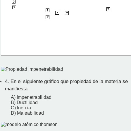
30
?
?
?
o
86 
F
?
0
?
9 
F
0
32
?
30
C 
?
o
?
5 
C
4.
En el siguiente gráfico que propiedad de la materia se
manifiesta
A) Impenetrabilidad
B) Ductilidad
C) Inercia
D) Maleabilidad