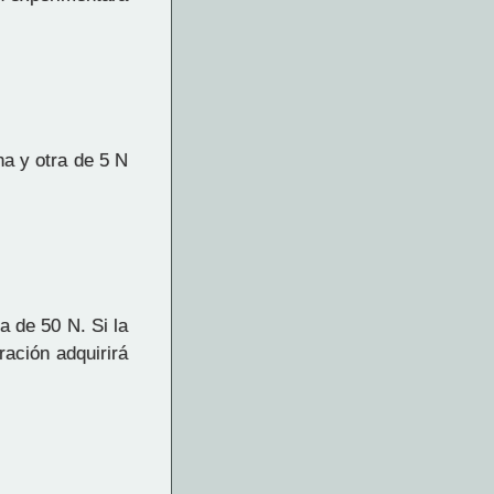
ha y otra de 5 N
 de 50 N. Si la
ración adquirirá