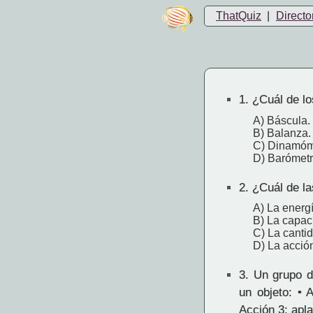
ThatQuiz
|
Directo
1.
¿Cuál de los
A) Báscula.
B) Balanza.
C) Dinamóm
D) Barómet
2.
¿Cuál de la
A) La energ
B) La capac
C) La canti
D) La acció
3.
Un grupo de
un objeto: • A
Acción 3: apl