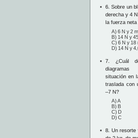
6.
Sobre un bl
derecha y 4 N
la fuerza neta
A) 6 N y 2 
B) 14 N y 4
C) 6 N y 18
D) 14 N y 4
7.
¿Cuál de 
diagramas 
situación en 
traslada con 
–7 N?
A) A
B) B
C) D
D) C
8.
Un resorte 