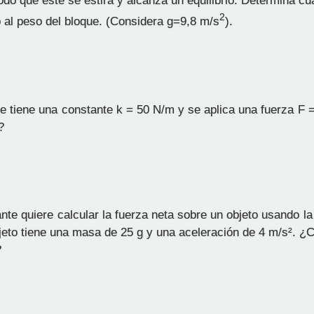
do que este se estira y alcanza un equilibrio. Determina cuá
2
o al peso del bloque. (Considera g=9,8 m/s
).
e tiene una constante k = 50 N/m y se aplica una fuerza F 
?
nte quiere calcular la fuerza neta sobre un objeto usando l
jeto tiene una masa de 25 g y una aceleración de 4 m/s². ¿C
?