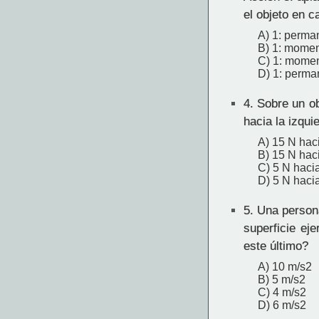
el objeto en c
A) 1: perma
B) 1: momen
C) 1: momen
D) 1: perma
4.
Sobre un ob
hacia la izqui
A) 15 N haci
B) 15 N hac
C) 5 N hacia
D) 5 N hacia
5.
Una persona
superficie ej
este último?
A) 10 m/s2
B) 5 m/s2
C) 4 m/s2
D) 6 m/s2