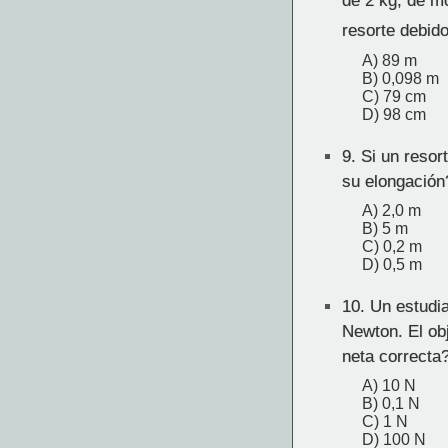
de 2 kg, de mo
resorte debid
A) 89 m
B) 0,098 m
C) 79 cm
D) 98 cm
9.
Si un resort
su elongación
A) 2,0 m
B) 5 m
C) 0,2 m
D) 0,5 m
10.
Un estudia
Newton. El ob
neta correcta
A) 10 N
B) 0,1 N
C) 1 N
D) 100 N