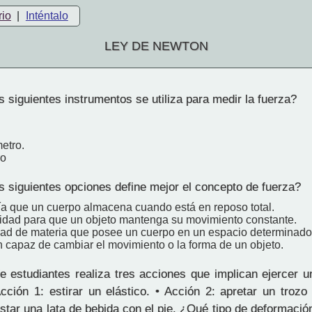
rio
|
Inténtalo
LEY DE NEWTON
 siguientes instrumentos se utiliza para medir la fuerza?
etro.
ro
s siguientes opciones define mejor el concepto de fuerza?
ía que un cuerpo almacena cuando está en reposo total.
idad para que un objeto mantenga su movimiento constante.
dad de materia que posee un cuerpo en un espacio determinado
n capaz de cambiar el movimiento o la forma de un objeto.
 estudiantes realiza tres acciones que implican ejercer u
cción 1: estirar un elástico. • Acción 2: apretar un trozo 
astar una lata de bebida con el pie. ¿Qué tipo de deformaci