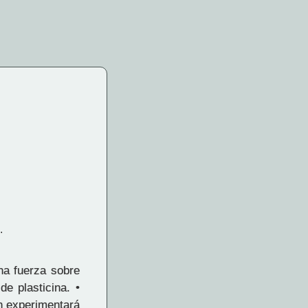
.
na fuerza sobre
de plasticina. •
ón experimentará