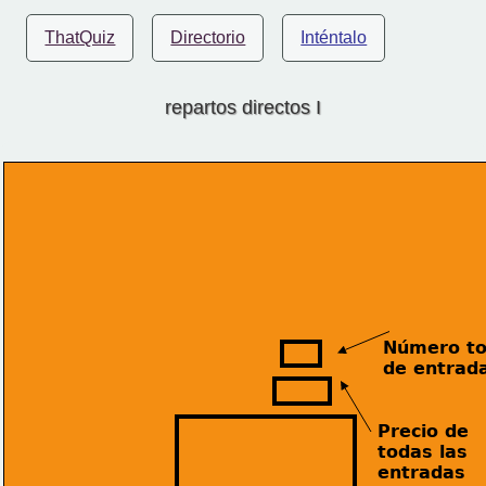
ThatQuiz
Directorio
Inténtalo
repartos directos I
Número to
de entrad
Precio de 
todas 
las 
entradas